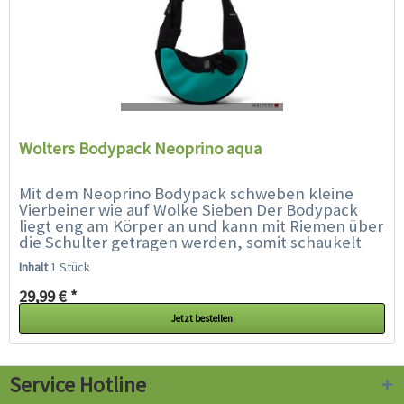
Wolters Bodypack Neoprino aqua
Mit dem Neoprino Bodypack schweben kleine
Vierbeiner wie auf Wolke Sieben Der Bodypack
liegt eng am Körper an und kann mit Riemen über
die Schulter getragen werden, somit schaukelt
der kleine Passagier nicht durch die...
Inhalt
1 Stück
29,99 € *
Jetzt bestellen
Service Hotline