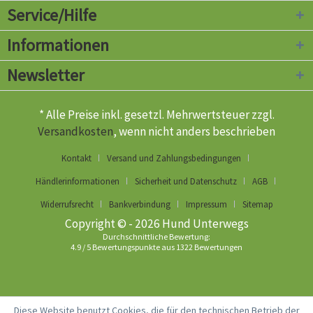
Service/Hilfe
Informationen
Newsletter
* Alle Preise inkl. gesetzl. Mehrwertsteuer zzgl.
Versandkosten
, wenn nicht anders beschrieben
Kontakt
Versand und Zahlungsbedingungen
Händlerinformationen
Sicherheit und Datenschutz
AGB
Widerrufsrecht
Bankverbindung
Impressum
Sitemap
Copyright © - 2026 Hund Unterwegs
Durchschnittliche Bewertung:
4.9
/
5
Bewertungspunkte aus
1322
Bewertungen
Diese Website benutzt Cookies, die für den technischen Betrieb der