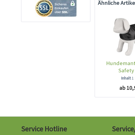
Ähnliche Artike
Hundemante
Safety
Inhalt
1
ab 10,
Service Hotline
Service