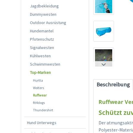
Jagdbekleidung
Dummywesten
Outdoor Ausrüstung
Hundemantel
Pfotenschutz
Signalwesten
Kühlwesten
Schwimmwesten
Top-Marken
Hurtta
Beschreibung
Wolters
Ruffwear
Ruffwear Ver
fit4dogs
Thundershirt
Schützt zu
Hund Unterwegs
Der atmungsaktiv
Polyester-Materia