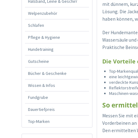
Halsband, Leine & Geschirr
mit dünnem, kurze
Lösung. Die Jacke
Welpenzubehör
haben können, we
Schlafen
Der Hundemantel 
Pflege & Hygiene
Wassersäule und 
Praktische Beinsc
Hundetraining
Die Vorteile
Gutscheine
Top-Markenqual
Bücher & Geschenke
eine leichtgewi
verdeckte Kuns
Wissen & Infos
Reflektorstreif
Maschinen-wasc
Fundgrube
So ermittel
Dauertiefpreis
Messen Sie mit e
Top-Marken
Vorderbeinen an d
Den ermittelten 