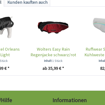
l
Kunden kauften auch
l Orleans
Wolters Easy Rain
Ruffwear 
 Light
Regenjacke schwarz/rot
Kühlweste 
 Stück
Inhalt
1 Stück
Inha
99 € *
ab 35,99 € *
82
/Hilfe
Informationen