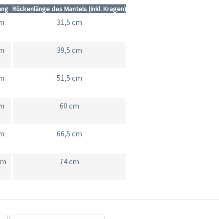
ang
Rückenlänge des Mantels (inkl. Kragen)
cm
31,5 cm
cm
39,5 cm
cm
51,5 cm
cm
60 cm
cm
66,5 cm
cm
74 cm