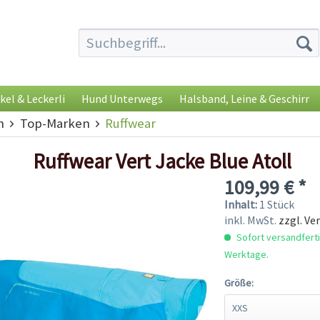
kel & Leckerli
Hund Unterwegs
Halsband, Leine & Geschirr
h
Top-Marken
Ruffwear
Ruffwear Vert Jacke Blue Atoll
109,99 € *
Inhalt:
1 Stück
inkl. MwSt.
zzgl. Ve
Sofort versandfertig
Werktage.
Größe: