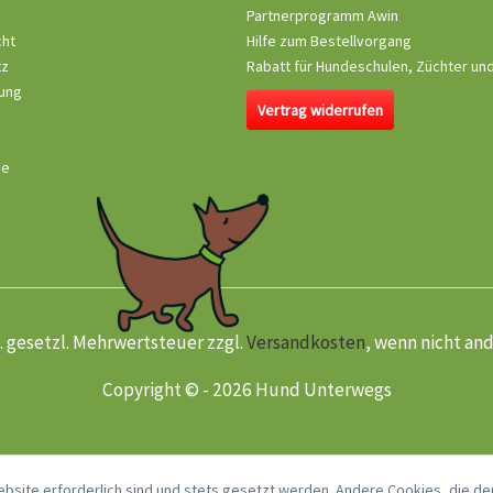
Partnerprogramm Awin
cht
Hilfe zum Bestellvorgang
tz
Rabatt für Hundeschulen, Züchter un
ung
Vertrag widerrufen
se
kl. gesetzl. Mehrwertsteuer zzgl.
Versandkosten
, wenn nicht an
Copyright © - 2026 Hund Unterwegs
ebsite erforderlich sind und stets gesetzt werden. Andere Cookies, die de