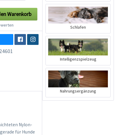
den
Warenkorb
werten
Schlafen
24601
Intelligenzspielzeug
Nahrungsergänzung
ichteten Nylon-
t gerade für Hunde