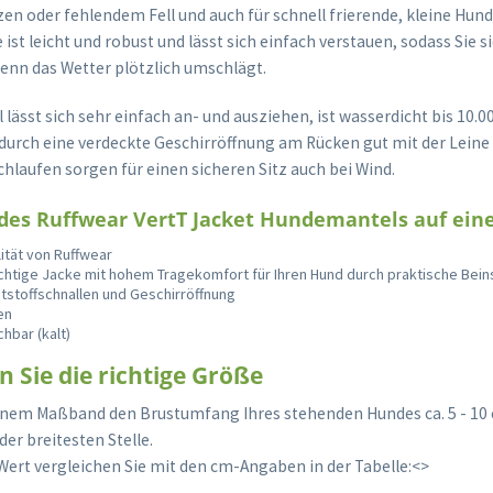
n oder fehlendem Fell und auch für schnell frierende, kleine Hunde
 ist leicht und robust und lässt sich einfach verstauen, sodass Sie 
nn das Wetter plötzlich umschlägt.
lässt sich sehr einfach an- und ausziehen, ist wasserdicht bis 10.
durch eine verdeckte Geschirröffnung am Rücken gut mit der Leine 
hlaufen sorgen für einen sicheren Sitz auch bei Wind.
 des Ruffwear VertT Jacket Hundemantels auf eine
ität von Ruffwear
chtige Jacke mit hohem Tragekomfort für Ihren Hund durch praktische Bein
tstoffschnallen und Geschirröffnung
en
hbar (kalt)
n Sie die richtige Größe
inem Maßband den Brustumfang Ihres stehenden Hundes ca. 5 - 10 
er breitesten Stelle.
Wert vergleichen Sie mit den cm-Angaben in der Tabelle:<>