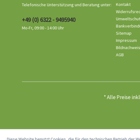
Kontakt
Telefonische Unterstützung und Beratung unter:
Widerrufsre
+49 (0) 6322 - 9495940
Umweltschu
Bankverbind
Mo-Fr, 09:00 - 14:00 Uhr
Sitemap
Impressum
Bildnachwei
AGB
* Alle Preise in
Diese Website benutzt Cookies, die für den technischen Betrieb der W