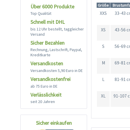
Größe
Brustumf
Über 6000 Produkte
XXS
33-43 
Top Qualität
Schnell mit DHL
bis 12 Uhr bestellt, taggleicher
XS
43-56 
Versand
Sicher Bezahlen
S
56-69 
Rechnung, Lastschrift, Paypal,
Kreditkarte
M
69-81 
Versandkosten
Versandkosten 5,90 Euro in DE
Versandkostenfrei
L
81-91 
ab 75 Euro in DE
Verlässlichkeit
XL
91-107 
seit 20 Jahren
Sicher einkaufen