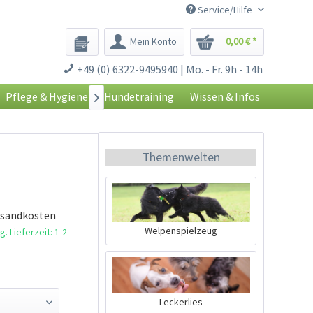
Service/Hilfe
Mein Konto
0,00 € *
+49 (0) 6322-9495940 | Mo. - Fr. 9h - 14h
Pflege & Hygiene
Hundetraining
Wissen & Infos

Themenwelten
rsandkosten
Welpenspielzeug
. Lieferzeit: 1-2
Leckerlies