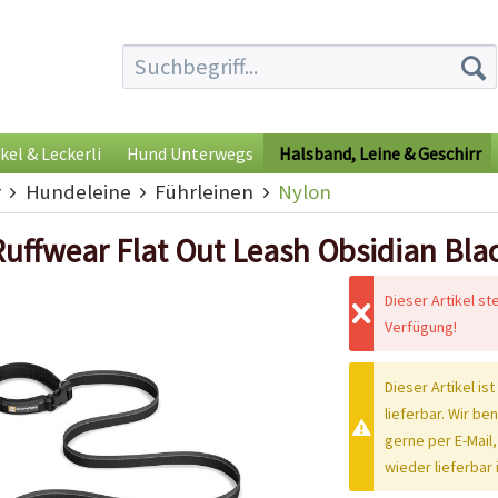
kel & Leckerli
Hund Unterwegs
Halsband, Leine & Geschirr
r
Hundeleine
Führleinen
Nylon
Ruffwear Flat Out Leash Obsidian Bla
Dieser Artikel st
Verfügung!
Dieser Artikel ist
lieferbar. Wir be
gerne per E-Mail,
wieder lieferbar i