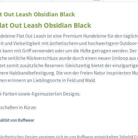
t Out Leash Obsidian Black
lat Out Leash Obsidian Black
deleine Flat Out Leash ist eine Premium Hundeleine für den täglic
eit und Vielseitigkeit mit ästhetischem und hochwertigem Outdoor
ne kann mit Griff verwendet oder um die Hüfte getragen werden. Der
che seitliche Klickverschluss wurde durch einen neuen Uniloop au
tet somit zusätzliche Reserven. Gleichzeitig bietet der einzigartige
here Halsbandbefestigung. Die von der freien Natur inspirierten Mu
en erinnern an Lieblingsorte in Feld und Wald.
Uni-Farben sowie 4 gemusterten Designs.
schaften in Kürze:
lität von Ruffwear
 ästhetisches Design vereinen sich im von Ruffwear entwickelten TubelokT