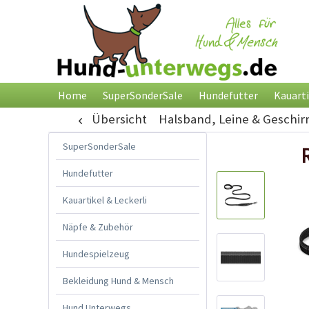
Home
SuperSonderSale
Hundefutter
Kauarti
Übersicht
Halsband, Leine & Geschir
SuperSonderSale
Hundefutter
Kauartikel & Leckerli
Näpfe & Zubehör
Hundespielzeug
Bekleidung Hund & Mensch
Hund Unterwegs