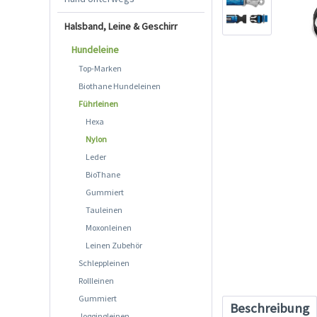
Halsband, Leine & Geschirr
Hundeleine
Top-Marken
Biothane Hundeleinen
Führleinen
Hexa
Nylon
Leder
BioThane
Gummiert
Tauleinen
Moxonleinen
Leinen Zubehör
Schleppleinen
Rollleinen
Gummiert
Beschreibung
Joggingleinen