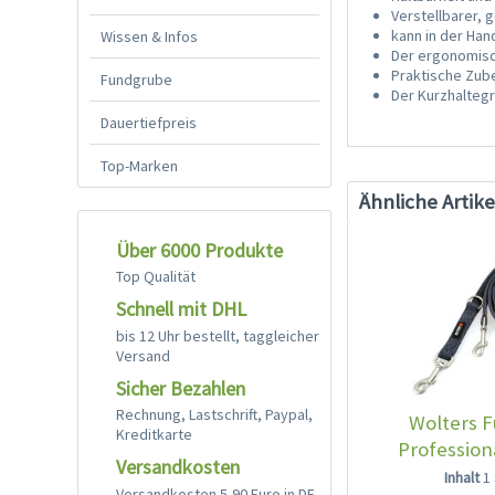
Verstellbarer, 
kann in der Ha
Wissen & Infos
Der ergonomisch
Praktische Zub
Fundgrube
Der Kurzhaltegr
Dauertiefpreis
Top-Marken
Ähnliche Artike
Über 6000 Produkte
Top Qualität
Schnell mit DHL
bis 12 Uhr bestellt, taggleicher
Versand
Sicher Bezahlen
Rechnung, Lastschrift, Paypal,
Wolters F
Kreditkarte
Profession
Versandkosten
Inhalt
1
Versandkosten 5,90 Euro in DE