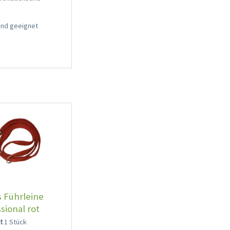
Hand geeignet
 Führleine
sional rot
lt
1 Stück