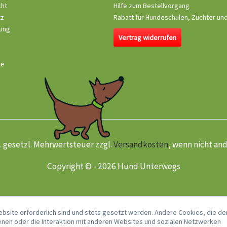
cht
Hilfe zum Bestellvorgang
tz
Rabatt für Hundeschulen, Züchter un
ung
Vertrag widerrufen
se
kl. gesetzl. Mehrwertsteuer zzgl.
Versandkosten
, wenn nicht an
Copyright © - 2026 Hund Unterwegs
ebsite erforderlich sind und stets gesetzt werden. Andere Cookies, die de
nen oder die Interaktion mit anderen Websites und sozialen Netzwerken