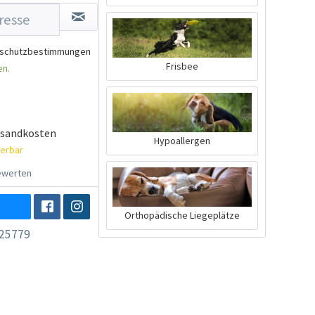
schutzbestimmungen
Frisbee
en.
rsandkosten
Hypoallergen
ferbar
werten
Orthopädische Liegeplätze
25779