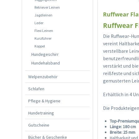
Retriever Leinen
Ruffwear Fla
Jagdleinen
Leder
Ruffwear F
Flexi Leinen
Die Ruffwear-Hun
Kurzführer
vereint Haltbark
Koppel
verstellbare Lei
Hundegeschirr
benutzerfreundli
Hundehalsband
verstärkt und bie
reißfeste und sic
Welpenzubehör
gemusterten Lein
Schlafen
Erhältlich in 4 
Pflege & Hygiene
Die Produkteigen
Hundetraining
Top-Premiumqua
Gutscheine
Länge: 180 cm
Breite: 25 mm
Bücher & Geschenke
Haltbarkeit und