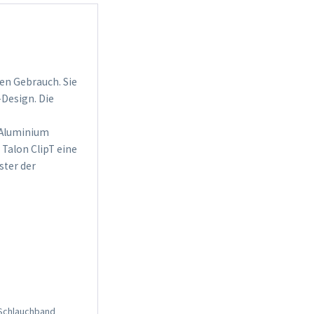
hen Gebrauch. Sie
-Design. Die
s Aluminium
 Talon ClipT eine
ster der
-Schlauchband