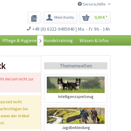
Service/Hilfe
Mein Konto
0,00 € *
+49 (0) 6322-9495940 | Mo. - Fr. 9h - 14h
Pflege & Hygiene
Hundetraining
Wissen & Infos

ck
Themenwelten
eht derzeit nicht zur
Intelligenzspielzeug
 zurzeit nicht
nachrichtigen Sie
 wenn der Artikel
st.
Jagdbekleidung