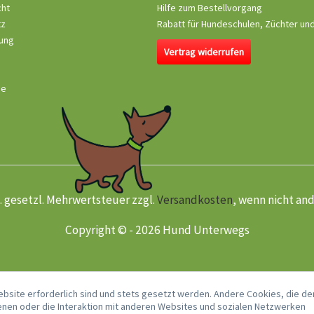
cht
Hilfe zum Bestellvorgang
tz
Rabatt für Hundeschulen, Züchter un
ung
Vertrag widerrufen
se
kl. gesetzl. Mehrwertsteuer zzgl.
Versandkosten
, wenn nicht an
Copyright © - 2026 Hund Unterwegs
ebsite erforderlich sind und stets gesetzt werden. Andere Cookies, die de
nen oder die Interaktion mit anderen Websites und sozialen Netzwerken