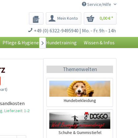
Service/Hilfe
Mein Konto
0,00 € *
+49 (0) 6322-9495940 | Mo. - Fr. 9h - 14h
Pflege & Hygiene
Hundetraining
Wissen & Infos

rz
Themenwelten
art)
Hundebekleidung
rsandkosten
. Lieferzeit: 1-2
Schuhe & Gummistiefel