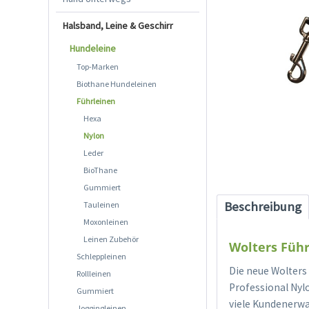
Halsband, Leine & Geschirr
Hundeleine
Top-Marken
Biothane Hundeleinen
Führleinen
Hexa
Nylon
Leder
BioThane
Gummiert
Beschreibung
Tauleinen
Moxonleinen
Leinen Zubehör
Wolters Führ
Schleppleinen
Die neue Wolters
Rollleinen
Professional Nylo
Gummiert
viele Kundenerwa
Joggingleinen