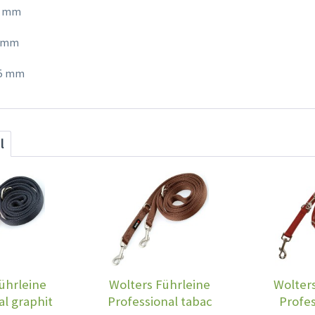
15 mm
0 mm
 25 mm
l
ührleine
Wolters Führleine
Wolters
al graphit
Professional tabac
Profes