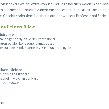
on ist extra weich, extra-robust und liegt herrlich weich in der Han
 aus dieser Führleine zudem ein echtes Schmuckstück. Die Leine 
 Geschirr oder dem Halsband aus der Wolters Professional Serie.
 auf einen Blick:
ität von Wolters
 hauseigenen Nylon-Serie Professional
ngen wurden konsequent umgesetzt
 ist eine Produktserie in 2,5 mm starkem Nylon
llbare Führleine
 einer Lage Gurtband
angenehm weich in der Hand
ben zur Auswahl
0 mm