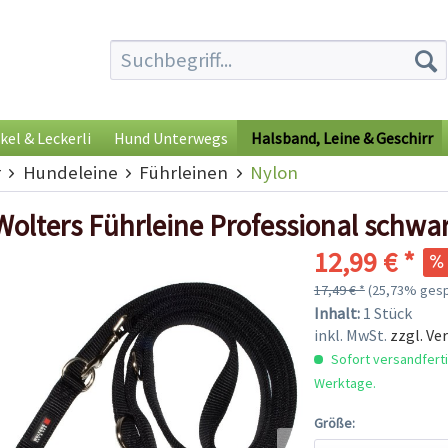
kel & Leckerli
Hund Unterwegs
Halsband, Leine & Geschirr
r
Hundeleine
Führleinen
Nylon
Wolters Führleine Professional schwa
12,99 € *
17,49 € *
(25,73% gesp
Inhalt:
1 Stück
inkl. MwSt.
zzgl. Ve
Sofort versandfertig
Werktage.
Größe: