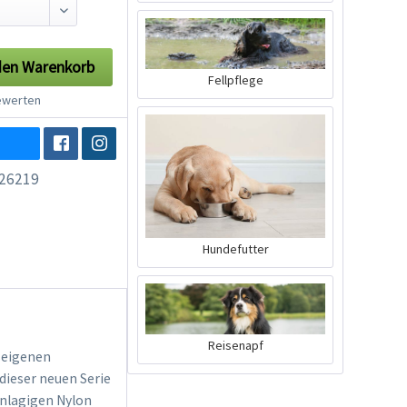
den
Warenkorb
Fellpflege
werten
26219
Hundefutter
Reisenapf
useigenen
 dieser neuen Serie
inlagigen Nylon