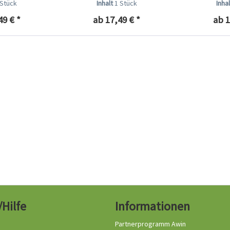
 Stück
Inhalt
1 Stück
Inha
49 € *
ab 17,49 € *
ab 1
/Hilfe
Informationen
Partnerprogramm Awin