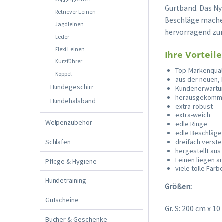
Gurtband. Das Nyl
Retriever Leinen
Beschläge machen
Jagdleinen
hervorragend zum
Leder
Flexi Leinen
Ihre Vorteile
Kurzführer
Top-Markenqual
Koppel
aus der neuen,
Hundegeschirr
Kundenerwartu
herausgekommen
Hundehalsband
extra-robust
extra-weich
Welpenzubehör
edle Ringe
edle Beschläge
Schlafen
dreifach verste
hergestellt aus
Leinen liegen 
Pflege & Hygiene
viele tolle Far
Hundetraining
Größen:
Gutscheine
Gr. S: 200 cm x 1
Bücher & Geschenke