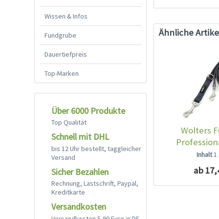
Wissen & Infos
Ähnliche Artike
Fundgrube
Dauertiefpreis
Top-Marken
Über 6000 Produkte
Top Qualität
Wolters F
Schnell mit DHL
Profession
bis 12 Uhr bestellt, taggleicher
Inhalt
1
Versand
ab 17,
Sicher Bezahlen
Rechnung, Lastschrift, Paypal,
Kreditkarte
Versandkosten
Versandkosten 5,90 Euro in DE