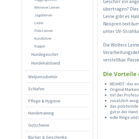
Geschirr ein ang
Retriever Leinen
übertragen? Dies
Jagdleinen
Leine gibt es Hal
Leder
Neopren textilum
Flexi Leinen
unter UV-Strahlu
Kurzführer
Die Wolters Lein
Koppel
Verarbeitungsdet
Hundegeschirr
verstellbar. Pass
Hundehalsband
Die Vorteile
Welpenzubehör
NEUHEIT: das e
Schlafen
Original Marken
mit der Profes
zusätzlich aus
Pflege & Hygiene
das polsternde
gut in der Hand
Hundetraining
edle Ringe und 
Gutscheine
Bücher & Geschenke