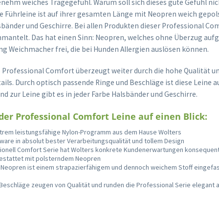
enehm weiches Tragegefühl. Warum soll sich dieses gute Gefühl nich
e Führleine ist auf ihrer gesamten Länge mit Neopren weich gepols
sbänder und Geschirre. Bei allen Produkten dieser Professional Com
mantelt. Das hat einen Sinn: Neopren, welches ohne Überzug aufg
ng Weichmacher frei, die bei Hunden Allergien auslösen können.
e Professional Comfort überzeugt weiter durch die hohe Qualität u
ails. Durch optisch passende Ringe und Beschläge ist diese Leine a
end zur Leine gibt es in jeder Farbe Halsbänder und Geschirre.
 der Professional Comfort Leine auf einen Blick:
xtrem leistungsfähige Nylon-Programm aus dem Hause Wolters
ware in absolut bester Verarbeitungsqualität und tollem Design
sionell Comfort Serie hat Wolters konkrete Kundenerwartungen konseque
gestattet mit polsterndem Neopren
 Neopren ist einem strapazierfähigem und dennoch weichem Stoff eingefass
Beschläge zeugen von Qualität und runden die Professional Serie elegant 