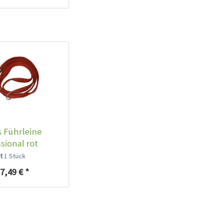
 Führleine
sional rot
lt
1 Stück
7,49 € *