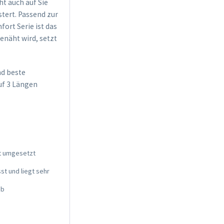
t auch auf Sie
tert. Passend zur
fort Serie ist das
enäht wird, setzt
nd beste
uf 3 Längen
nt umgesetzt
t und liegt sehr
ab