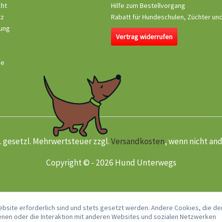
cht
Hilfe zum Bestellvorgang
tz
Rabatt für Hundeschulen, Züchter un
ung
Vertrag widerrufen
se
kl. gesetzl. Mehrwertsteuer zzgl.
Versandkosten
, wenn nicht an
Copyright © - 2026 Hund Unterwegs
ebsite erforderlich sind und stets gesetzt werden. Andere Cookies, die de
nen oder die Interaktion mit anderen Websites und sozialen Netzwerken