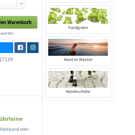
den
Warenkorb
Fundgrube
werten
27139
Hund im Wasser
Hundeschuhe
ührleine
 Halsband oder