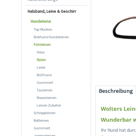
Halsband, Leine & Geschirr
Hundeleine
Top-Marken
Biothane Hundeleinen
Führleinen
Hexa
Nylon
Leder
BioThane
Gummiert
Beschreibung
Tauleinen
Moxonleinen
Leinen Zubehör
Wolters Lein
Schleppleinen
Wunderbar we
Rollleinen
Gummiert
Ihr Hund hat dur
Joggingleinen