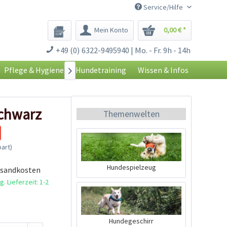
Service/Hilfe
Mein Konto
0,00 € *
+49 (0) 6322-9495940 | Mo. - Fr. 9h - 14h
Pflege & Hygiene
Hundetraining
Wissen & Infos

schwarz
Themenwelten
art)
Hundespielzeug
rsandkosten
. Lieferzeit: 1-2
Hundegeschirr