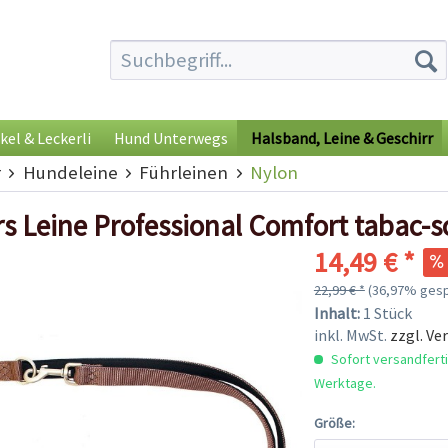
kel & Leckerli
Hund Unterwegs
Halsband, Leine & Geschirr
r
Hundeleine
Führleinen
Nylon
rs Leine Professional Comfort tabac-
14,49 € *
22,99 € *
(36,97% gesp
Inhalt:
1 Stück
inkl. MwSt.
zzgl. Ve
Sofort versandfertig
Werktage.
Größe: