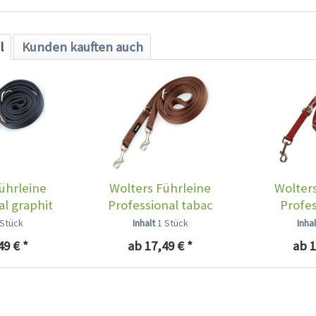
l
Kunden kauften auch
ührleine
Wolters Führleine
Wolters
al graphit
Professional tabac
Profes
 Stück
Inhalt
1 Stück
Inha
49 € *
ab 17,49 € *
ab 1