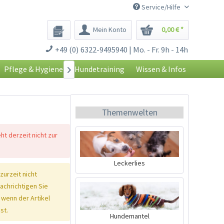
Service/Hilfe
Mein Konto
0,00 € *
+49 (0) 6322-9495940 | Mo. - Fr. 9h - 14h
Pflege & Hygiene
Hundetraining
Wissen & Infos

Themenwelten
eht derzeit nicht zur
Leckerlies
 zurzeit nicht
nachrichtigen Sie
 wenn der Artikel
st.
Hundemantel