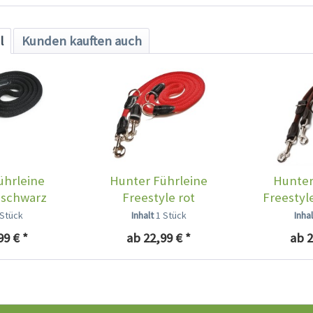
l
Kunden kauften auch
ührleine
Hunter Führleine
Hunter
 schwarz
Freestyle rot
Freestyl
 Stück
Inhalt
1 Stück
Inha
99 € *
ab 22,99 € *
ab 2