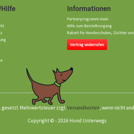
/Hilfe
Informationen
Partnerprogramm Awin
cht
Hilfe zum Bestellvorgang
tz
Rabatt für Hundeschulen, Züchter un
ung
Vertrag widerrufen
se
kl. gesetzl. Mehrwertsteuer zzgl.
Versandkosten
, wenn nicht an
Copyright © - 2026 Hund Unterwegs