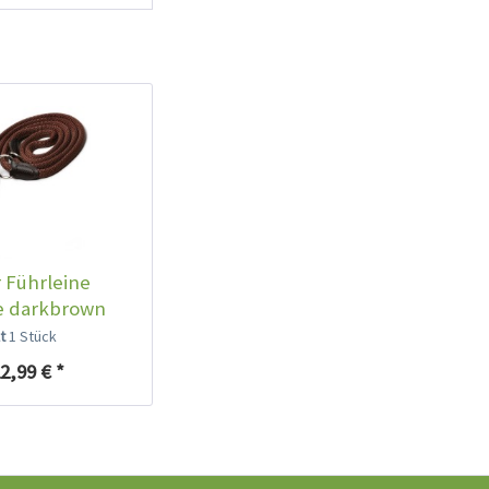
 Führleine
e darkbrown
lt
1 Stück
2,99 € *