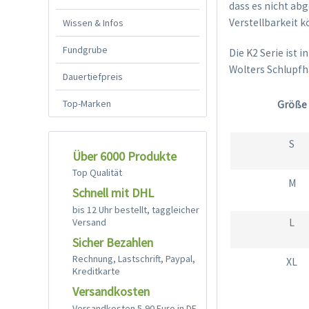
dass es nicht abg
Verstellbarkeit k
Wissen & Infos
Fundgrube
Die K2 Serie ist 
Wolters Schlupfha
Dauertiefpreis
Top-Marken
Größe
S
Über 6000 Produkte
Top Qualität
M
Schnell mit DHL
bis 12 Uhr bestellt, taggleicher
Versand
L
Sicher Bezahlen
Rechnung, Lastschrift, Paypal,
XL
Kreditkarte
Versandkosten
Versandkosten 5,90 Euro in DE