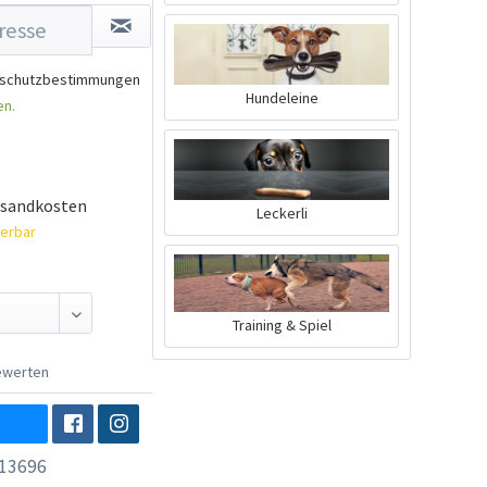
schutzbestimmungen
Hundeleine
en.
rsandkosten
Leckerli
ferbar
Training & Spiel
werten
13696