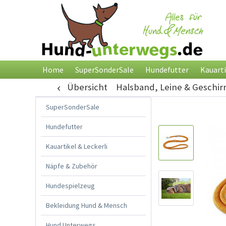
Home
SuperSonderSale
Hundefutter
Kauarti
Übersicht
Halsband, Leine & Geschir
SuperSonderSale
Hundefutter
Kauartikel & Leckerli
Näpfe & Zubehör
Hundespielzeug
Bekleidung Hund & Mensch
Hund Unterwegs