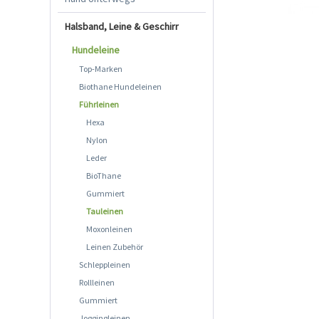
Halsband, Leine & Geschirr
Hundeleine
Top-Marken
Biothane Hundeleinen
Führleinen
Hexa
Nylon
Leder
BioThane
Gummiert
Tauleinen
Moxonleinen
Leinen Zubehör
Schleppleinen
Rollleinen
Gummiert
Joggingleinen