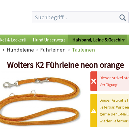
kel & Leckerli
Hund Unterwegs
Halsband, Leine & Geschirr
r
Hundeleine
Führleinen
Tauleinen
Wolters K2 Führleine neon orange
Dieser Artikel st
Verfügung!
Dieser Artikel ist
lieferbar. Wir be
gerne per E-Mail,
wieder lieferbar i