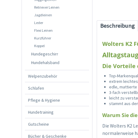
Retriever Leinen
Jagdleinen
Leder
Beschreibung
Flexi Leinen
Kurzführer
Wolters K2 
Koppel
Alltagstaug
Hundegeschirr
Hundehalsband
Die Vorteile
Top-Markenqual
Welpenzubehör
extrem leichtes
edle, mattierte
Schlafen
3-fach verstell
leicht zu verst
Pflege & Hygiene
stammt aus de
Hundetraining
Warum Sie die 
Gutscheine
Die Wolters K2 L
normalerweise hä
Bücher & Geschenke