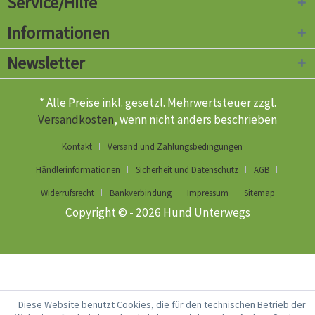
Service/Hilfe
Informationen
Newsletter
* Alle Preise inkl. gesetzl. Mehrwertsteuer zzgl.
Versandkosten
, wenn nicht anders beschrieben
Kontakt
Versand und Zahlungsbedingungen
Händlerinformationen
Sicherheit und Datenschutz
AGB
Widerrufsrecht
Bankverbindung
Impressum
Sitemap
Copyright © - 2026 Hund Unterwegs
Diese Website benutzt Cookies, die für den technischen Betrieb der