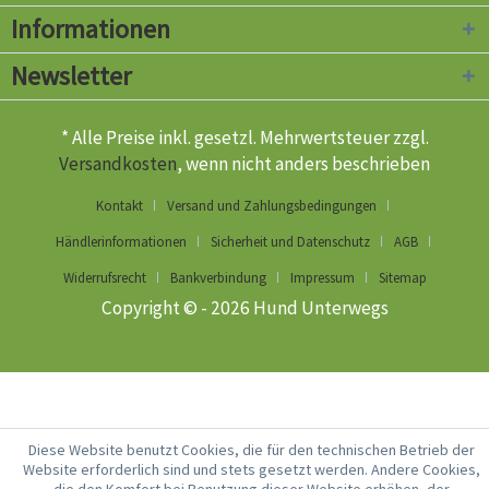
Informationen
Newsletter
* Alle Preise inkl. gesetzl. Mehrwertsteuer zzgl.
Versandkosten
, wenn nicht anders beschrieben
Kontakt
Versand und Zahlungsbedingungen
Händlerinformationen
Sicherheit und Datenschutz
AGB
Widerrufsrecht
Bankverbindung
Impressum
Sitemap
Copyright © - 2026 Hund Unterwegs
Diese Website benutzt Cookies, die für den technischen Betrieb der
Website erforderlich sind und stets gesetzt werden. Andere Cookies,