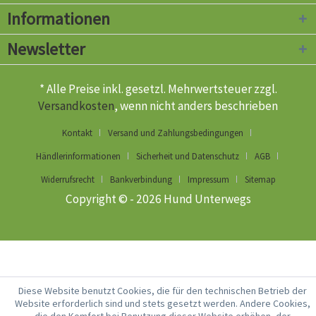
Informationen
Newsletter
* Alle Preise inkl. gesetzl. Mehrwertsteuer zzgl.
Versandkosten
, wenn nicht anders beschrieben
Kontakt
Versand und Zahlungsbedingungen
Händlerinformationen
Sicherheit und Datenschutz
AGB
Widerrufsrecht
Bankverbindung
Impressum
Sitemap
Copyright © - 2026 Hund Unterwegs
Diese Website benutzt Cookies, die für den technischen Betrieb der
Website erforderlich sind und stets gesetzt werden. Andere Cookies,