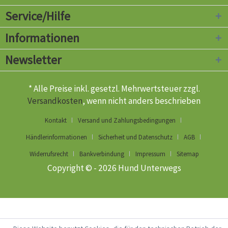
Service/Hilfe
Informationen
Newsletter
* Alle Preise inkl. gesetzl. Mehrwertsteuer zzgl.
Versandkosten
, wenn nicht anders beschrieben
Kontakt
Versand und Zahlungsbedingungen
Händlerinformationen
Sicherheit und Datenschutz
AGB
Widerrufsrecht
Bankverbindung
Impressum
Sitemap
Copyright © - 2026 Hund Unterwegs