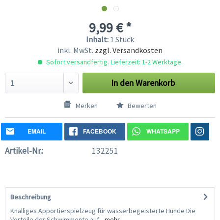
9,99 € *
Inhalt:
1 Stück
inkl. MwSt.
zzgl. Versandkosten
Sofort versandfertig. Lieferzeit: 1-2 Werktage.
In den
Warenkorb
Merken
Bewerten
EMAIL
FACEBOOK
WHATSAPP
Artikel-Nr.:
132251
Beschreibung
Knalliges Apportierspielzeug für wasserbegeisterte Hunde Die
Vorteile der Schwimmente auf...
mehr