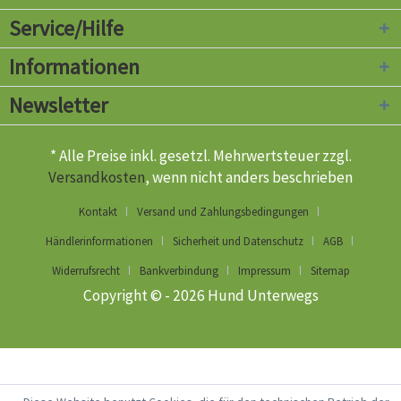
Service/Hilfe
Informationen
Newsletter
* Alle Preise inkl. gesetzl. Mehrwertsteuer zzgl.
Versandkosten
, wenn nicht anders beschrieben
Kontakt
Versand und Zahlungsbedingungen
Händlerinformationen
Sicherheit und Datenschutz
AGB
Widerrufsrecht
Bankverbindung
Impressum
Sitemap
Copyright © - 2026 Hund Unterwegs