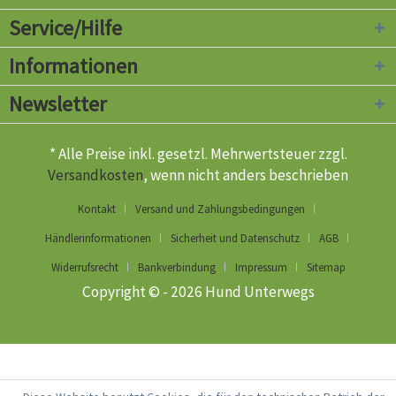
Service/Hilfe
Informationen
Newsletter
* Alle Preise inkl. gesetzl. Mehrwertsteuer zzgl.
Versandkosten
, wenn nicht anders beschrieben
Kontakt
Versand und Zahlungsbedingungen
Händlerinformationen
Sicherheit und Datenschutz
AGB
Widerrufsrecht
Bankverbindung
Impressum
Sitemap
Copyright © - 2026 Hund Unterwegs