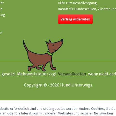
cht
Hilfe zum Bestellvorgang
tz
Rabatt für Hundeschulen, Züchter un
ung
Vertrag widerrufen
se
kl. gesetzl. Mehrwertsteuer zzgl.
Versandkosten
, wenn nicht an
Copyright © - 2026 Hund Unterwegs
ebsite erforderlich sind und stets gesetzt werden. Andere Cookies, die de
nen oder die Interaktion mit anderen Websites und sozialen Netzwerken