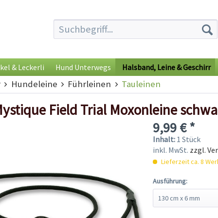
kel & Leckerli
Hund Unterwegs
Halsband, Leine & Geschirr
r
Hundeleine
Führleinen
Tauleinen
ystique Field Trial Moxonleine schwa
9,99 € *
Inhalt:
1 Stück
inkl. MwSt.
zzgl. Ve
Lieferzeit ca. 8 We
Ausführung: