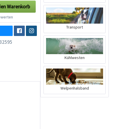
den
Warenkorb
werten
Transport
32595
Kühlwesten
Welpenhalsband