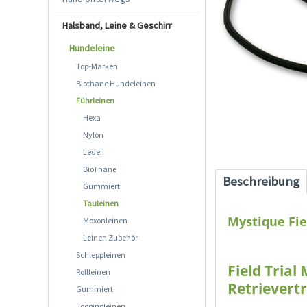
Halsband, Leine & Geschirr
Hundeleine
Top-Marken
Biothane Hundeleinen
Führleinen
Hexa
Nylon
Leder
BioThane
Beschreibung
Gummiert
Tauleinen
Mystique Fie
Moxonleinen
Leinen Zubehör
Schleppleinen
Field Trial
Rollleinen
Retrievert
Gummiert
Joggingleinen