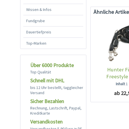
Wissen & Infos
Ähnliche Artike
Fundgrube
Dauertiefpreis
Top-Marken
Über 6000 Produkte
Hunter F
Top Qualität
Freestyle
Schnell mit DHL
Inhalt
1
bis 12 Uhr bestellt, taggleicher
ab 22,
Versand
Sicher Bezahlen
Rechnung, Lastschrift, Paypal,
Kreditkarte
Versandkosten
Versandkosten 5,90 Euro in DE