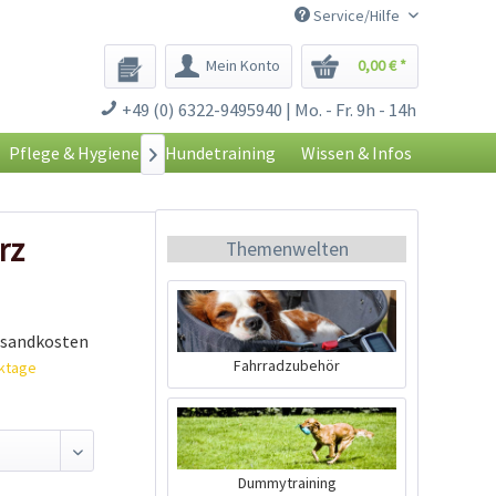
Service/Hilfe
Mein Konto
0,00 € *
+49 (0) 6322-9495940 | Mo. - Fr. 9h - 14h
Pflege & Hygiene
Hundetraining
Wissen & Infos

rz
Themenwelten
rsandkosten
Fahrradzubehör
rktage
Dummytraining