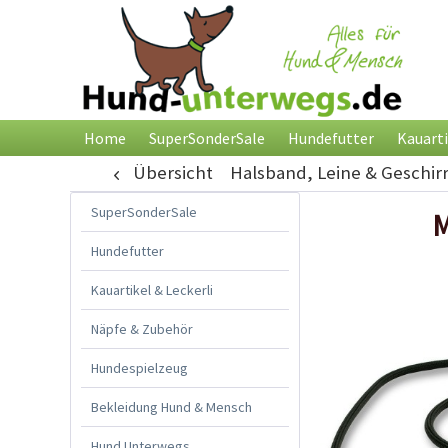
Home
SuperSonderSale
Hundefutter
Kauarti
Übersicht
Halsband, Leine & Geschir
SuperSonderSale
M
Hundefutter
Kauartikel & Leckerli
Näpfe & Zubehör
Hundespielzeug
Bekleidung Hund & Mensch
Hund Unterwegs