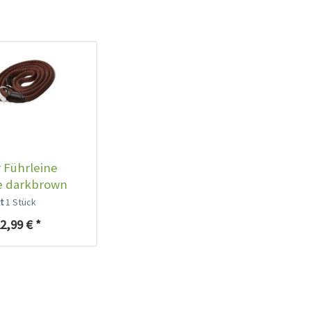
 Führleine
e darkbrown
lt
1 Stück
2,99 € *