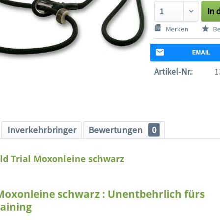
In 
Merken
Be
EMAIL
Artikel-Nr.:
1
Inverkehrbringer
Bewertungen
0
ld Trial Moxonleine schwarz
 Moxonleine schwarz : Unentbehrlich fürs
raining