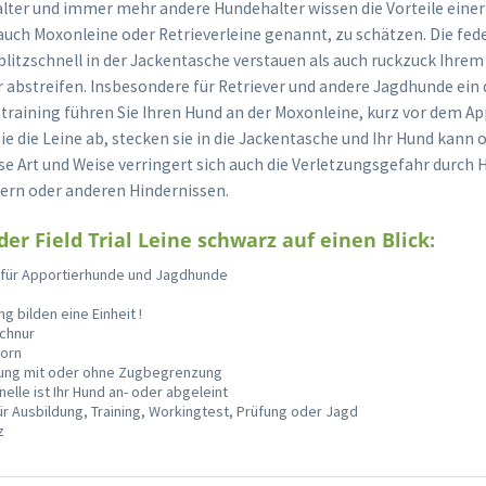
alter und immer mehr andere Hundehalter wissen die Vorteile ein
, auch Moxonleine oder Retrieverleine genannt, zu schätzen. Die fed
 blitzschnell in der Jackentasche verstauen als auch ruckzuck Ihre
 abstreifen. Insbesondere für Retriever und andere Jagdhunde ein d
aining führen Sie Ihren Hund an der Moxonleine, kurz vor dem Ap
ie die Leine ab, stecken sie in die Jackentasche und Ihr Hund kann
ese Art und Weise verringert sich auch die Verletzungsgefahr durc
ern oder anderen Hindernissen.
der Field Trial Leine schwarz auf einen Blick:
ne für Apportierhunde und Jagdhunde
g bilden eine Einheit !
schnur
Horn
rung mit oder ohne Zugbegrenzung
elle ist Ihr Hund an- oder abgeleint
ür Ausbildung, Training, Workingtest, Prüfung oder Jagd
z