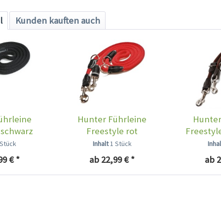
l
Kunden kauften auch
ührleine
Hunter Führleine
Hunter
 schwarz
Freestyle rot
Freestyl
 Stück
Inhalt
1 Stück
Inha
99 € *
ab 22,99 € *
ab 2