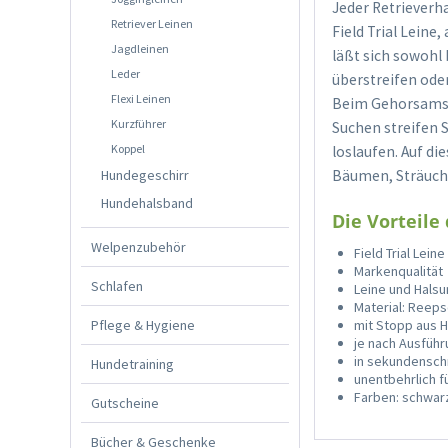
Jeder Retrieverh
Retriever Leinen
Field Trial Leine
Jagdleinen
läßt sich sowohl
Leder
überstreifen oder
Flexi Leinen
Beim Gehorsamstr
Kurzführer
Suchen streifen S
Koppel
loslaufen. Auf di
Hundegeschirr
Bäumen, Sträuch
Hundehalsband
Die Vorteile 
Welpenzubehör
Field Trial Lei
Markenqualität
Schlafen
Leine und Halsun
Material: Reep
Pflege & Hygiene
mit Stopp aus 
je nach Ausfüh
in sekundenschn
Hundetraining
unentbehrlich f
Farben: schwar
Gutscheine
Bücher & Geschenke