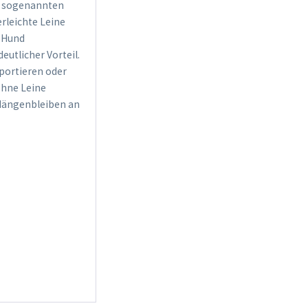
er sogenannten
erleichte Leine
m Hund
eutlicher Vorteil.
portieren oder
 ohne Leine
h Hängenbleiben an