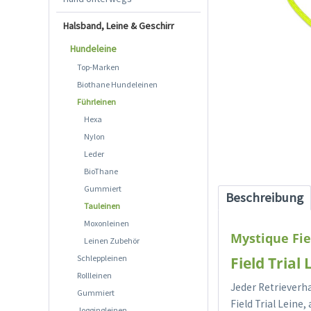
Halsband, Leine & Geschirr
Hundeleine
Top-Marken
Biothane Hundeleinen
Führleinen
Hexa
Nylon
Leder
BioThane
Gummiert
Beschreibung
Tauleinen
Moxonleinen
Mystique Fie
Leinen Zubehör
Schleppleinen
Field Trial
Rollleinen
Jeder Retrieverh
Gummiert
Field Trial Leine
Joggingleinen