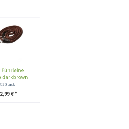
 Führleine
e darkbrown
lt
1 Stück
2,99 € *