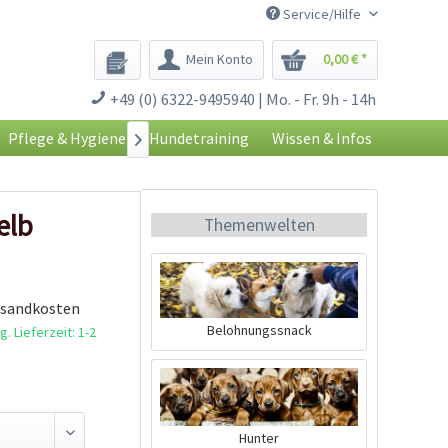
Service/Hilfe
Mein Konto
0,00 € *
+49 (0) 6322-9495940 | Mo. - Fr. 9h - 14h
Pflege & Hygiene
Hundetraining
Wissen & Infos

elb
Themenwelten
rsandkosten
Belohnungssnack
. Lieferzeit: 1-2
Hunter