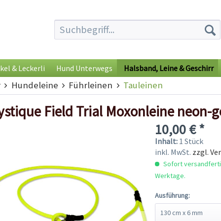
kel & Leckerli
Hund Unterwegs
Halsband, Leine & Geschirr
r
Hundeleine
Führleinen
Tauleinen
stique Field Trial Moxonleine neon-g
10,00 € *
Inhalt:
1 Stück
inkl. MwSt.
zzgl. Ve
Sofort versandfertig
Werktage.
Ausführung: