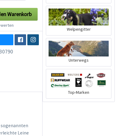
den
Warenkorb
werten
Welpengitter
30790
Unterwegs
Top-Marken
er sogenannten
erleichte Leine