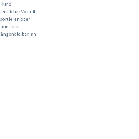
m Hund
eutlicher Vorteil.
portieren oder
 ohne Leine
h Hängenbleiben an