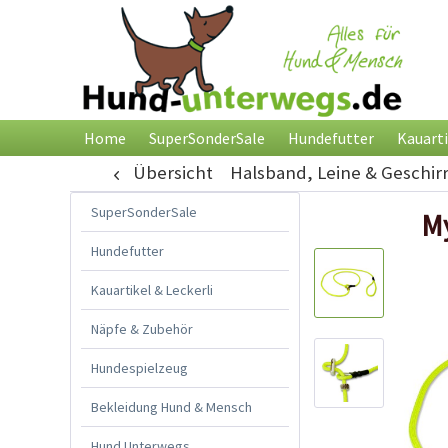
Home
SuperSonderSale
Hundefutter
Kauarti
Übersicht
Halsband, Leine & Geschir
SuperSonderSale
My
Hundefutter
Kauartikel & Leckerli
Näpfe & Zubehör
Hundespielzeug
Bekleidung Hund & Mensch
Hund Unterwegs