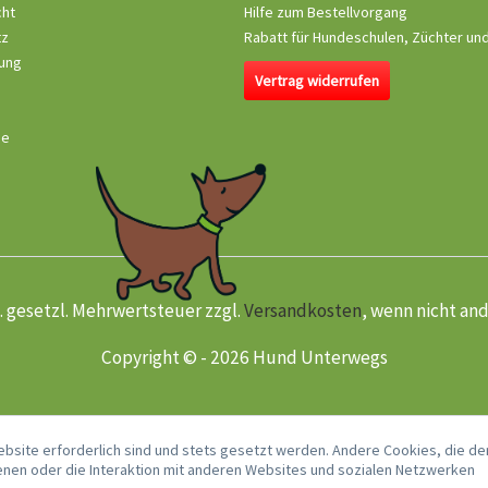
cht
Hilfe zum Bestellvorgang
tz
Rabatt für Hundeschulen, Züchter un
ung
Vertrag widerrufen
se
kl. gesetzl. Mehrwertsteuer zzgl.
Versandkosten
, wenn nicht an
Copyright © - 2026 Hund Unterwegs
ebsite erforderlich sind und stets gesetzt werden. Andere Cookies, die de
nen oder die Interaktion mit anderen Websites und sozialen Netzwerken