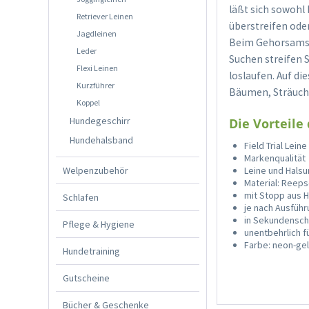
läßt sich sowohl
Retriever Leinen
überstreifen oder
Jagdleinen
Beim Gehorsamstr
Leder
Suchen streifen S
Flexi Leinen
loslaufen. Auf di
Kurzführer
Bäumen, Sträuch
Koppel
Hundegeschirr
Die Vorteile 
Hundehalsband
Field Trial Lei
Markenqualität
Welpenzubehör
Leine und Halsun
Material: Reep
mit Stopp aus 
Schlafen
je nach Ausfüh
in Sekundenschn
Pflege & Hygiene
unentbehrlich f
Farbe: neon-ge
Hundetraining
Gutscheine
Bücher & Geschenke