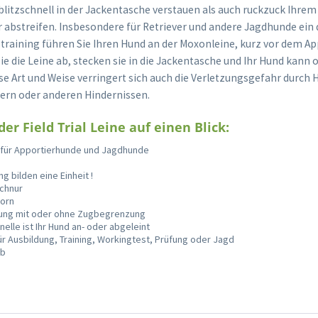
 blitzschnell in der Jackentasche verstauen als auch ruckzuck Ihre
 abstreifen. Insbesondere für Retriever und andere Jagdhunde ein d
aining führen Sie Ihren Hund an der Moxonleine, kurz vor dem Ap
ie die Leine ab, stecken sie in die Jackentasche und Ihr Hund kann
ese Art und Weise verringert sich auch die Verletzungsgefahr durc
ern oder anderen Hindernissen.
der Field Trial Leine auf einen Blick:
ne für Apportierhunde und Jagdhunde
g bilden eine Einheit !
schnur
Horn
rung mit oder ohne Zugbegrenzung
elle ist Ihr Hund an- oder abgeleint
ür Ausbildung, Training, Workingtest, Prüfung oder Jagd
lb