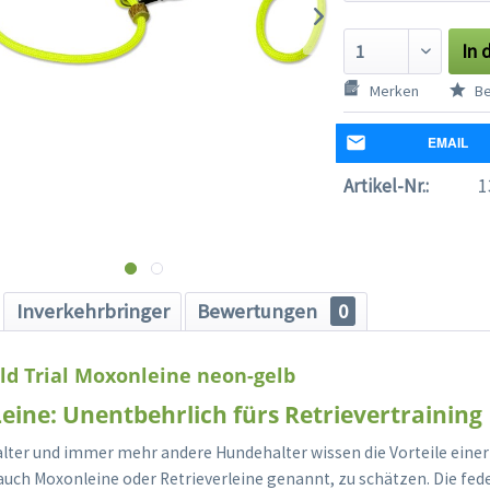
In 
Merken
Be
EMAIL
Artikel-Nr.:
1
Inverkehrbringer
Bewertungen
0
ld Trial Moxonleine neon-gelb
 Leine: Unentbehrlich fürs Retrievertraining
alter und immer mehr andere Hundehalter wissen die Vorteile ein
, auch Moxonleine oder Retrieverleine genannt, zu schätzen. Die fed