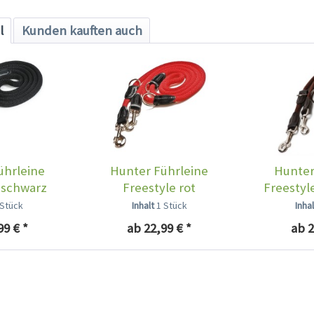
l
Kunden kauften auch
ührleine
Hunter Führleine
Hunter
 schwarz
Freestyle rot
Freestyl
 Stück
Inhalt
1 Stück
Inha
99 € *
ab 22,99 € *
ab 2