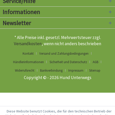
Service/Hilfe
Informationen
Newsletter
* Alle Preise inkl. gesetzl. Mehrwertsteuer zzgl.
Versandkosten
, wenn nicht anders beschrieben
Kontakt
Versand und Zahlungsbedingungen
Händlerinformationen
Sicherheit und Datenschutz
AGB
Widerrufsrecht
Bankverbindung
Impressum
Sitemap
Copyright © - 2026 Hund Unterwegs
Diese Website benutzt Cookies, die für den technischen Betrieb der