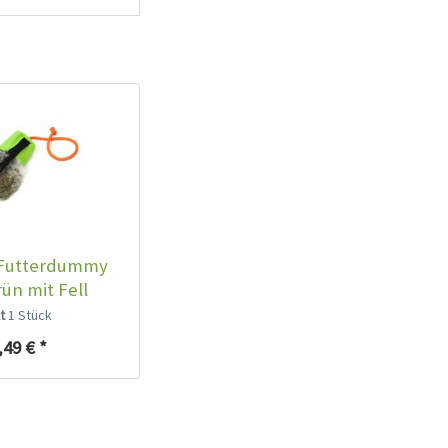
 Futterdummy
ün mit Fell
lt
1 Stück
,49 € *