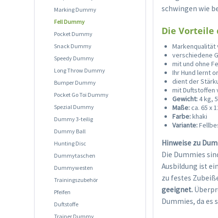
schwingen wie be
Marking Dummy
Fell Dummy
Die Vorteile
Pocket Dummy
Markenqualität
Snack Dummy
verschiedene 
Speedy Dummy
mit und ohne Fe
Long Throw Dummy
Ihr Hund lernt 
dient der Stärk
Bumper Dummy
mit Duftstoffe
Pocket Go Toi Dummy
Gewicht:
4 kg, 
Spezial Dummy
Maße:
ca. 65 x 
Farbe:
khaki
Dummy 3-teilig
Variante:
Fellbe
Dummy Ball
Hinweise zu Dum
Hunting Disc
Die Dummies sind
Dummytaschen
Ausbildung ist e
Dummywesten
zu festes Zubeiß
Trainingszubehör
geeignet.
Überprü
Pfeifen
Dummies, da es 
Duftstoffe
Trainer Dummy