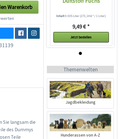
Duftstoff Fuchs
den
Warenkorb
Inhalt
0.035 Liter
(271,14 € * / 1 Liter)
werten
9,49 € *
Jetzt bestellen
31139
Themenwelten
Jagdbekleidung
Duftstoff Fuchs
n Sie langsam die
Teile des Dummys
Inhalt
0.035 Liter
(271,14 € * / 1 Liter)
Hunderassen von A-Z
losen Teile