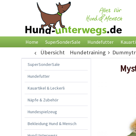
Home
SuperSonderSale
Hundefutter
Kauarti
Übersicht
Hundetraining
Dummytra
SuperSonderSale
Myst
Hundefutter
Kauartikel & Leckerli
Näpfe & Zubehör
Hundespielzeug
Bekleidung Hund & Mensch
Hund Unterwegs