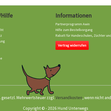
/Hilfe
Informationen
Partnerprogramm Awin
cht
Hilfe zum Bestellvorgang
tz
Rabatt für Hundeschulen, Züchter un
ung
Vertrag widerrufen
se
kl. gesetzl. Mehrwertsteuer zzgl.
Versandkosten
, wenn nicht an
Copyright © - 2026 Hund Unterwegs