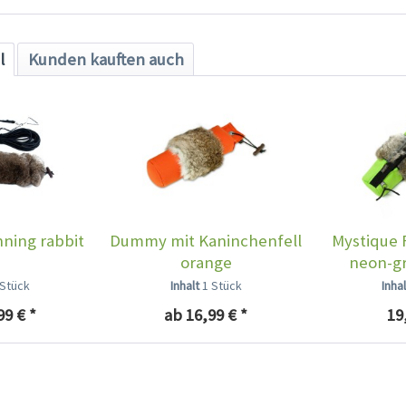
l
Kunden kauften auch
ning rabbit
Dummy mit Kaninchenfell
Mystique
orange
neon-gr
 Stück
Inhalt
1 Stück
Inha
99 € *
ab 16,99 € *
19