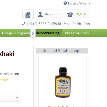
Service/Hilfe
Mein Konto
0,00 € *
Duftstoff Fuchs
+49 (0) 6322-9495940 | Mo. - Fr. 9h - 14h
Inhalt
0.035 Liter
(271,14 € * / 1 Liter)
Pflege & Hygiene
Hundetraining
Wissen & Infos

9,49 € *
Jetzt bestellen
Infos und Empfehlungen
khaki
rsandkosten
rktage