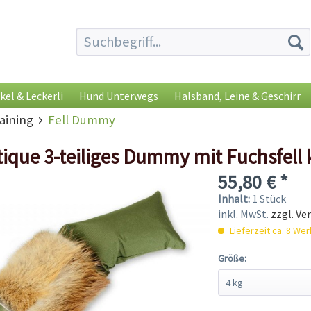
kel & Leckerli
Hund Unterwegs
Halsband, Leine & Geschirr
ining
Fell Dummy
ique 3-teiliges Dummy mit Fuchsfell 
55,80 € *
Inhalt:
1 Stück
inkl. MwSt.
zzgl. Ve
Lieferzeit ca. 8 We
Größe: