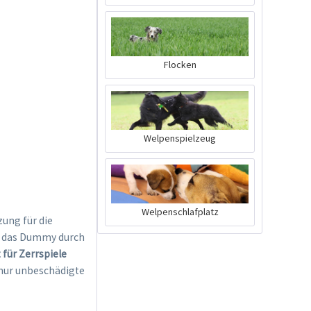
9,49 € *
Jetzt bestellen
Flocken
Welpenspielzeug
Welpenschlafplatz
ung für die
w. das Dummy durch
 für Zerrspiele
nur unbeschädigte