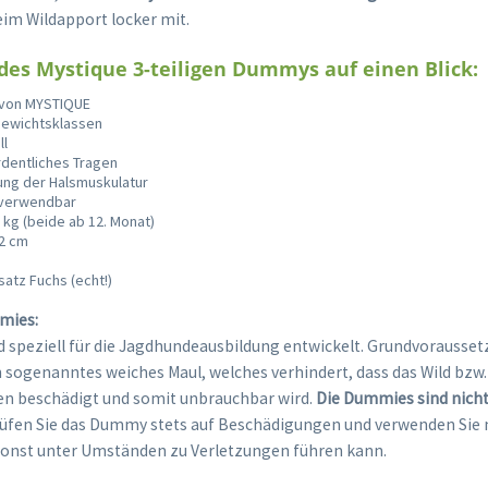
im Wildapport locker mit.
 des Mystique 3-teiligen Dummys auf einen Blick:
 von MYSTIQUE
Gewichtsklassen
ll
ordentliches Tragen
ung der Halsmuskulatur
n verwendbar
5 kg (beide ab 12. Monat)
12 cm
satz Fuchs (echt!)
mies:
 speziell für die Jagdhundeausbildung entwickelt. Grundvoraussetz
in sogenanntes weiches Maul, welches verhindert, dass das Wild bz
en beschädigt und somit unbrauchbar wird.
Die Dummies sind nicht
fen Sie das Dummy stets auf Beschädigungen und verwenden Sie 
sonst unter Umständen zu Verletzungen führen kann.