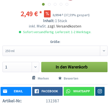
2,49 € *
3,99 € *
(37,59% gespart)
Inhalt:
1 Stück
inkl. MwSt.
zzgl. Versandkosten
Sofort versandfertig. Lieferzeit: 1-2 Werktage.
Größe:
In den
Warenkorb
Merken
Bewerten
EMAIL
FACEBOOK
WHATSAPP
Artikel-Nr.:
132387