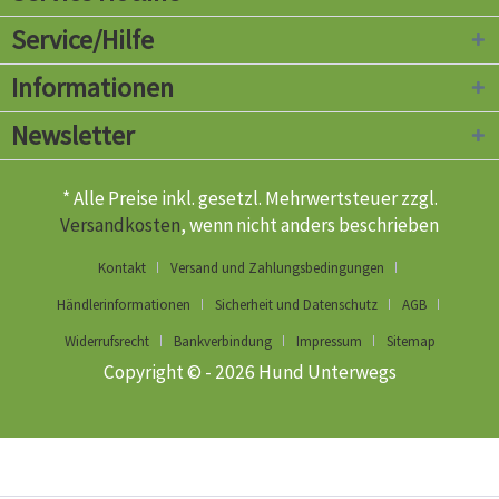
Service/Hilfe
Informationen
Newsletter
* Alle Preise inkl. gesetzl. Mehrwertsteuer zzgl.
Versandkosten
, wenn nicht anders beschrieben
Kontakt
Versand und Zahlungsbedingungen
Händlerinformationen
Sicherheit und Datenschutz
AGB
Widerrufsrecht
Bankverbindung
Impressum
Sitemap
Copyright © - 2026 Hund Unterwegs