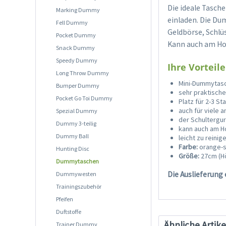
Die ideale Tasch
Marking Dummy
einladen. Die Du
Fell Dummy
Geldbörse, Schlü
Pocket Dummy
Kann auch am Hos
Snack Dummy
Speedy Dummy
Ihre Vorteile
Long Throw Dummy
Mini-Dummytasc
Bumper Dummy
sehr praktisch
Pocket Go Toi Dummy
Platz für 2-3 
auch für viele 
Spezial Dummy
der Schultergur
Dummy 3-teilig
kann auch am H
Dummy Ball
leicht zu reinig
Farbe:
orange-
Hunting Disc
Größe:
27cm (Hö
Dummytaschen
Die Auslieferung
Dummywesten
Trainingszubehör
Pfeifen
Duftstoffe
Ähnliche Artike
Trainer Dummy