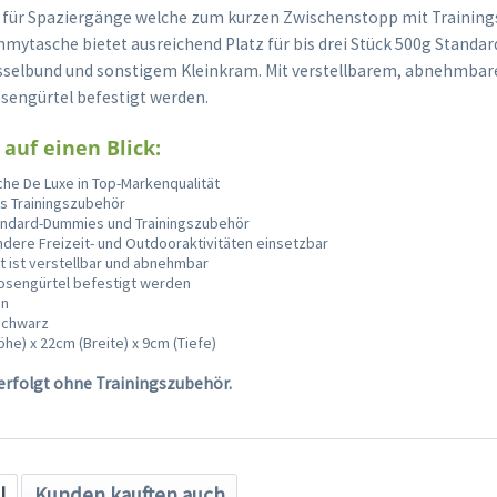
e für Spaziergänge welche zum kurzen Zwischenstopp mit Trainin
mmytasche bietet ausreichend Platz für bis drei Stück 500g Stand
sselbund und sonstigem Kleinkram. Mit verstellbarem, abnehmbare
engürtel befestigt werden.
 auf einen Blick:
he De Luxe in Top-Markenqualität
es Trainingszubehör
Standard-Dummies und Trainingszubehör
andere Freizeit- und Outdooraktivitäten einsetzbar
t ist verstellbar und abnehmbar
osengürtel befestigt werden
en
schwarz
he) x 22cm (Breite) x 9cm (Tiefe)
 erfolgt ohne Trainingszubehör.
l
Kunden kauften auch