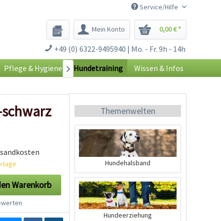
Service/Hilfe
Mein Konto
0,00 € *
+49 (0) 6322-9495940 | Mo. - Fr. 9h - 14h
Pflege & Hygiene
Hundetraining
Wissen & Infos

-schwarz
Themenwelten
rsandkosten
Hundehalsband
rktage
den
Warenkorb
werten
Hundeerziehung