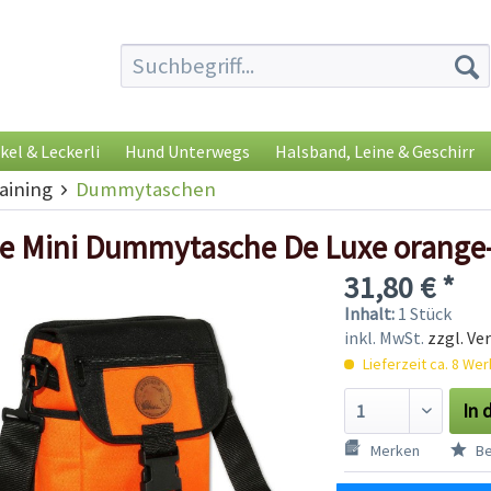
kel & Leckerli
Hund Unterwegs
Halsband, Leine & Geschirr
ining
Dummytaschen
e Mini Dummytasche De Luxe orange
31,80 € *
Inhalt:
1 Stück
inkl. MwSt.
zzgl. Ve
Lieferzeit ca. 8 We
In 
Merken
Be