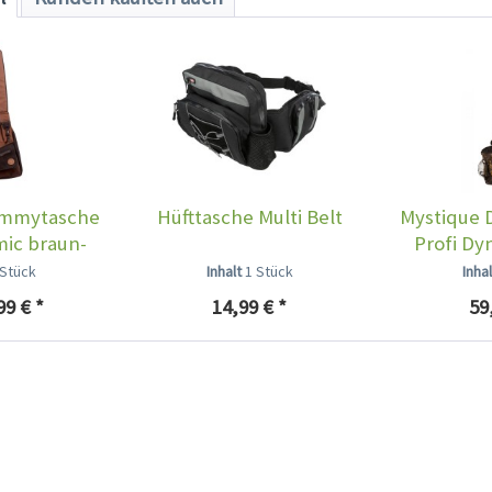
ummytasche
Hüfttasche Multi Belt
Mystique
mic braun-
Profi Dy
arz
f
 Stück
Inhalt
1 Stück
Inha
99 € *
14,99 € *
59