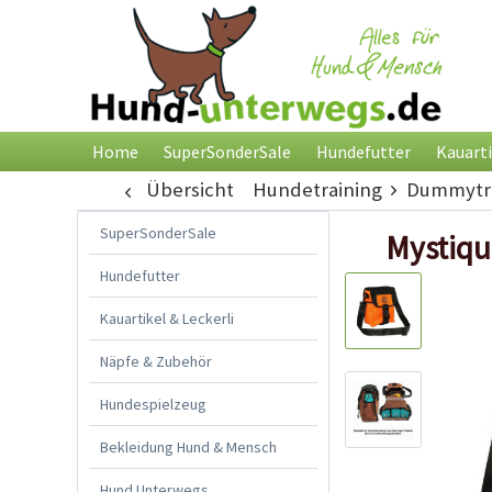
Home
SuperSonderSale
Hundefutter
Kauarti
Übersicht
Hundetraining
Dummytra
SuperSonderSale
Mystiqu
Hundefutter
Kauartikel & Leckerli
Näpfe & Zubehör
Hundespielzeug
Bekleidung Hund & Mensch
Hund Unterwegs