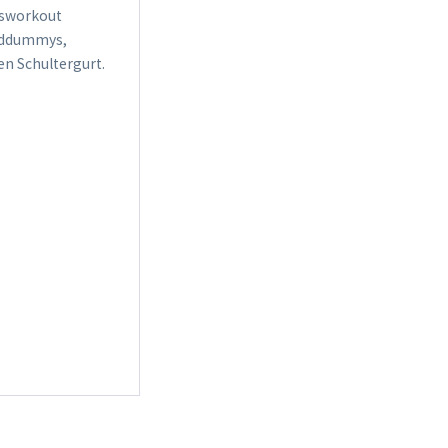
gsworkout
arddummys,
n Schultergurt.