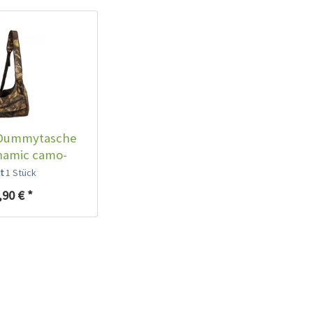
 Dummytasche
namic camo-
orest
lt
1 Stück
,90 € *