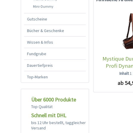
Mini-Dummy
Gutscheine
Bücher & Geschenke
Wissen & Infos
Fundgrube
Mystique D
Profi Dyna
Dauertiefpreis
schw
Inhalt
1
Top-Marken
ab 54,
Über 6000 Produkte
Top Qualität
Schnell mit DHL
bis 12 Uhr bestellt, taggleicher
Versand