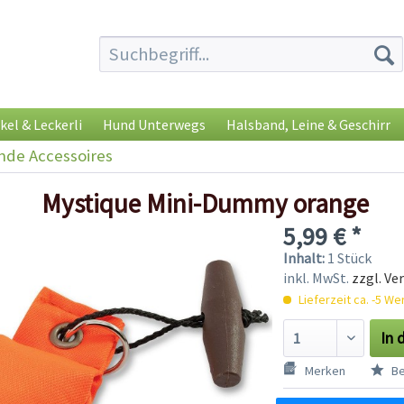
kel & Leckerli
Hund Unterwegs
Halsband, Leine & Geschirr
de Accessoires
Mystique Mini-Dummy orange
5,99 € *
Inhalt:
1 Stück
inkl. MwSt.
zzgl. Ve
Lieferzeit ca. -5 W
In 
Merken
Be