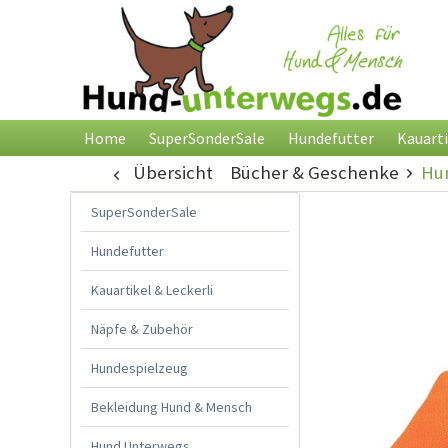
Home
SuperSonderSale
Hundefutter
Kauarti
Übersicht
Bücher & Geschenke
Hun
SuperSonderSale
Hundefutter
Kauartikel & Leckerli
Näpfe & Zubehör
Hundespielzeug
Bekleidung Hund & Mensch
Hund Unterwegs