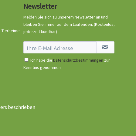
Newsletter
Melden Sie sich zu unserem Newsletter an und
bleiben Sie immer auf dem Laufenden.
(Kostenlos,
d Tierheime
jederzeit kündbar)
Mystique Minidummy
mit Fell khaki
Inhalt
1 Stück
Ich habe die
Datenschutzbestimmungen
zur
Kenntnis genommen.
9,99 € *
Jetzt bestellen
ders beschrieben