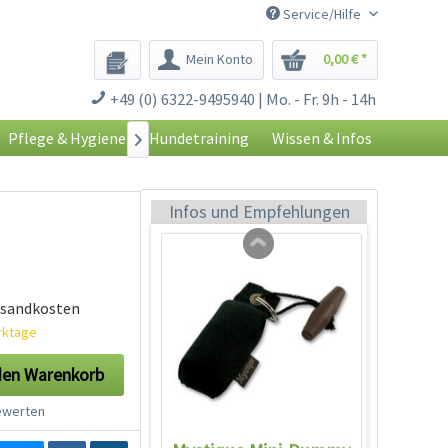
Service/Hilfe
Mein Konto
0,00 € *
Mystique Mini-Dummy
+49 (0) 6322-9495940 | Mo. - Fr. 9h - 14h
orange reflektierend
Inhalt
1 Stück
Pflege & Hygiene
Hundetraining
Wissen & Infos

7,49 € *
Jetzt bestellen
Infos und Empfehlungen
rsandkosten
erktage
den
Warenkorb
werten