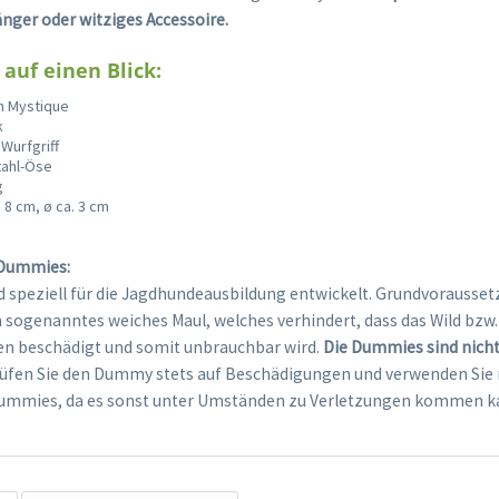
änger oder witziges Accessoire.
 auf einen Blick:
n Mystique
k
Wurfgriff
tahl-Öse
g
 8 cm, ø ca. 3 cm
 Dummies:
 speziell für die Jagdhundeausbildung entwickelt. Grundvoraussetz
in sogenanntes weiches Maul, welches verhindert, dass das Wild bz
en beschädigt und somit unbrauchbar wird.
Die Dummies sind nicht
fen Sie den Dummy stets auf Beschädigungen und verwenden Sie 
ummies, da es sonst unter Umständen zu Verletzungen kommen k