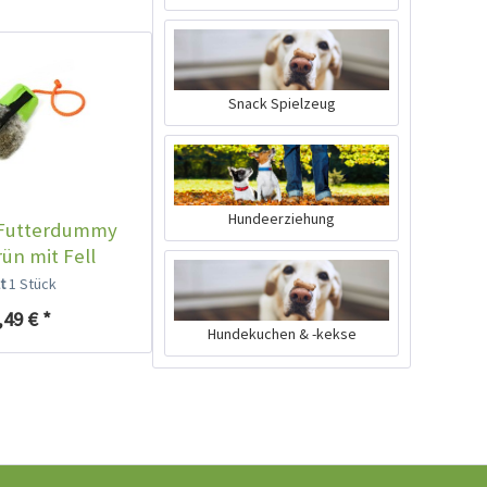
Snack Spielzeug
Hundeerziehung
 Futterdummy
Mystique Mini-Dummy
ün mit Fell
hellblau
lt
1 Stück
Inhalt
1 Stück
,49 € *
5,99 € *
Hundekuchen & -kekse
Jetzt bestellen