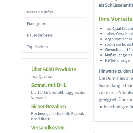
als Schlüsselanh
Wissen & Infos
Ihre Vorteile
Fundgrube
Top-Qualität vo
tolles Geschen
Dauertiefpreis
ergonomischer 
rostfreie Edels
Top-Marken
Gewicht:
ca.13 
Maße:
Länge ca.
Farbe:
orange
Über 6000 Produkte
Hinweise zu den
Top Qualität
Die Dummies sind
Schnell mit DHL
Ausbildung ist e
bis 12 Uhr bestellt, taggleicher
zu festes Zubeiß
Versand
geeignet.
Überprü
Sicher Bezahlen
unbeschädigte D
Rechnung, Lastschrift, Paypal,
Kreditkarte
Versandkosten