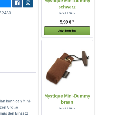
Mystique Mini-Dummy
schwarz
32480
Inhalt
1 Stück
5,99 € *
Jetzt bestellen
Mystique Mini-Dummy
Man kann den Mini-
braun
ngen Größe
Inhalt
1 Stück
ings den Einsatz