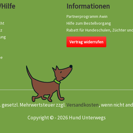
/Hilfe
Informationen
Partnerprogramm Awin
cht
Hilfe zum Bestellvorgang
tz
Rabatt für Hundeschulen, Züchter un
ung
Vertrag widerrufen
se
kl. gesetzl. Mehrwertsteuer zzgl.
Versandkosten
, wenn nicht an
Copyright © - 2026 Hund Unterwegs