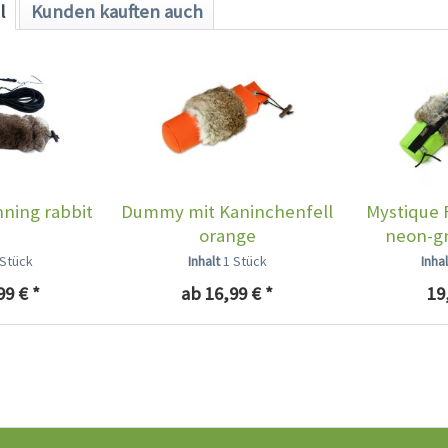
l
Kunden kauften auch
ning rabbit
Dummy mit Kaninchenfell
Mystique
orange
neon-gr
 Stück
Inhalt
1 Stück
Inha
99 € *
ab 16,99 € *
19