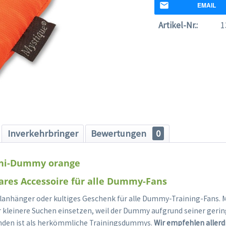
EMAIL
Artikel-Nr.:
1
Inverkehrbringer
Bewertungen
0
ini-Dummy orange
ares Accessoire für alle Dummy-Fans
selanhänger oder kultiges Geschenk für alle Dummy-Training-Fans. 
kleinere Suchen einsetzen, weil der Dummy aufgrund seiner geri
inden ist als herkömmliche Trainingsdummys.
Wir empfehlen allerd