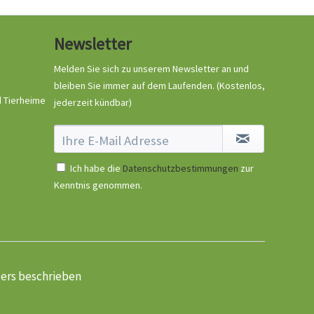
Newsletter
Mystique Mini-Dummy
rot
Melden Sie sich zu unserem Newsletter an und
Inhalt
1 Stück
bleiben Sie immer auf dem Laufenden.
(Kostenlos,
d Tierheime
jederzeit kündbar)
5,99 € *
Jetzt bestellen
Ich habe die
Datenschutzbestimmungen
zur
Kenntnis genommen.
ders beschrieben
Mystique Mini-Dummy