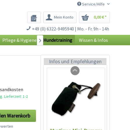
Service/Hilfe
Mein Konto
0,00 € *
Mystique Mini-Dummy
+49 (0) 6322-9495940 | Mo. - Fr. 9h - 14h
orange reflektierend
Inhalt
1 Stück
Pflege & Hygiene
Hundetraining
Wissen & Infos

7,49 € *
Jetzt bestellen
Infos und Empfehlungen
rsandkosten
. Lieferzeit: 1-2
den
Warenkorb
werten