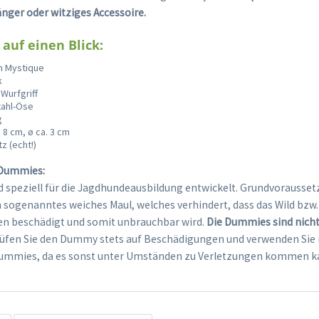
änger oder witziges Accessoire.
 auf einen Blick:
n Mystique
k
Wurfgriff
tahl-Öse
g
 8 cm, ø ca. 3 cm
z (echt!)
 Dummies:
 speziell für die Jagdhundeausbildung entwickelt. Grundvoraussetz
in sogenanntes weiches Maul, welches verhindert, dass das Wild bz
en beschädigt und somit unbrauchbar wird.
Die Dummies sind nicht
fen Sie den Dummy stets auf Beschädigungen und verwenden Sie 
ummies, da es sonst unter Umständen zu Verletzungen kommen k