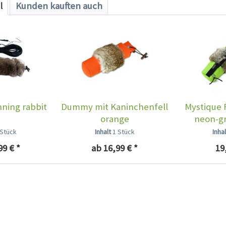
l
Kunden kauften auch
ning rabbit
Dummy mit Kaninchenfell
Mystique
orange
neon-gr
 Stück
Inhalt
1 Stück
Inha
99 € *
ab 16,99 € *
19