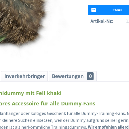
EMAIL
Artikel-Nr.:
1
Inverkehrbringer
Bewertungen
0
nidummy mit Fell khaki
ares Accessoire für alle Dummy-Fans
selanhänger oder kultiges Geschenk für alle Dummy-Training-Fans. 
kleinere Suchen einsetzen, weil der Dummy aufgrund seiner geri
inden ist als herkömmliche Trainingsdummys.
Wir empfehlen allerd