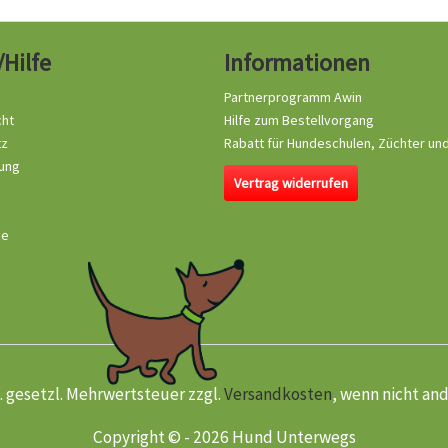
/Hilfe
Informationen
Partnerprogramm Awin
cht
Hilfe zum Bestellvorgang
tz
Rabatt für Hundeschulen, Züchter un
ung
Vertrag widerrufen
se
kl. gesetzl. Mehrwertsteuer zzgl.
Versandkosten
, wenn nicht an
Copyright © - 2026 Hund Unterwegs