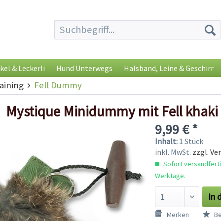
kel & Leckerli
Hund Unterwegs
Halsband, Leine & Geschirr
ining
Fell Dummy
Mystique Minidummy mit Fell khaki
9,99 € *
Inhalt:
1 Stück
inkl. MwSt.
zzgl. Ve
Sofort versandfertig
Werktage.
In 
Merken
Be