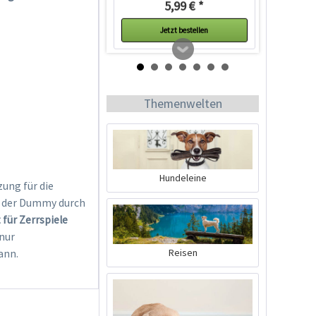
5,99 € *
Jetzt bestellen
Themenwelten
Hundeleine
ung für die
w. der Dummy durch
Mystique Mini-Dummy
 für Zerrspiele
weinrot
nur
Inhalt
1 Stück
Reisen
ann.
5,99 € *
Jetzt bestellen