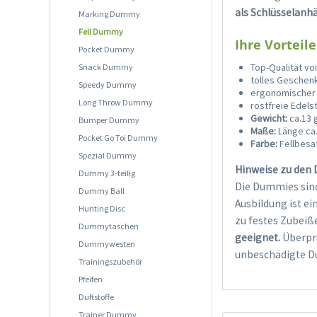
als Schlüsselanh
Marking Dummy
Fell Dummy
Ihre Vorteile
Pocket Dummy
Top-Qualität vo
Snack Dummy
tolles Geschen
Speedy Dummy
ergonomischer 
Long Throw Dummy
rostfreie Edels
Gewicht:
ca.13 
Bumper Dummy
Maße:
Länge ca.
Pocket Go Toi Dummy
Farbe:
Fellbesat
Spezial Dummy
Hinweise zu den
Dummy 3-teilig
Die Dummies sind
Dummy Ball
Ausbildung ist e
Hunting Disc
zu festes Zubeiß
Dummytaschen
geeignet.
Überprü
Dummywesten
unbeschädigte D
Trainingszubehör
Pfeifen
Duftstoffe
Trainer Dummy