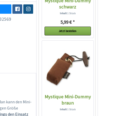
Mystique Mini-Dummy
schwarz
Inhalt
1 Stück
32569
5,99 € *
Jetzt bestellen
Mystique Mini-Dummy
Man kann den Mini-
braun
ngen Größe
Inhalt
1 Stück
ings den Einsatz