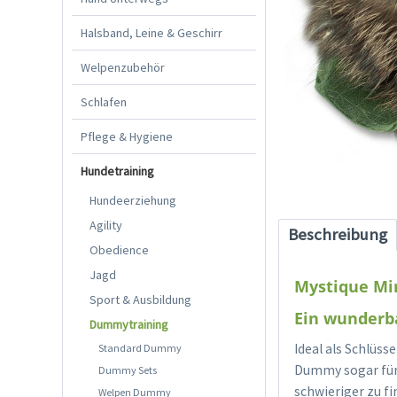
Halsband, Leine & Geschirr
Welpenzubehör
Schlafen
Pflege & Hygiene
Hundetraining
Hundeerziehung
Agility
Beschreibung
Obedience
Jagd
Mystique Mi
Sport & Ausbildung
Ein wunderb
Dummytraining
Ideal als Schlüs
Standard Dummy
Dummy sogar für 
Dummy Sets
schwieriger zu f
Welpen Dummy