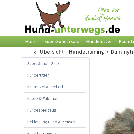
Home
SuperSonderSale
Hundefutter
Kauarti
Übersicht
Hundetraining
Dummytra
SuperSonderSale
Hundefutter
Kauartikel & Leckerli
Näpfe & Zubehör
Hundespielzeug
Bekleidung Hund & Mensch
Hund Unterwegs