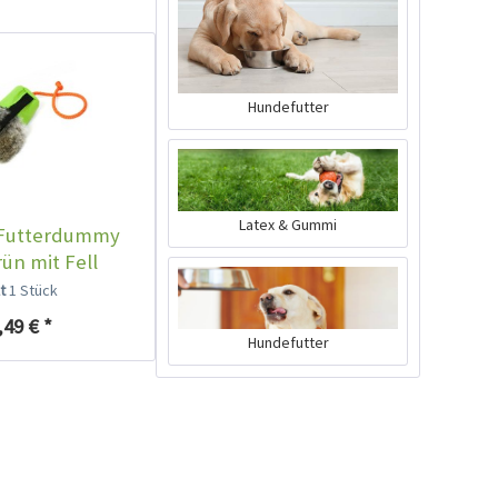
Hundefutter
Latex & Gummi
 Futterdummy
Mystique Mini-Dummy
ün mit Fell
hellblau
lt
1 Stück
Inhalt
1 Stück
,49 € *
5,99 € *
Hundefutter
Jetzt bestellen