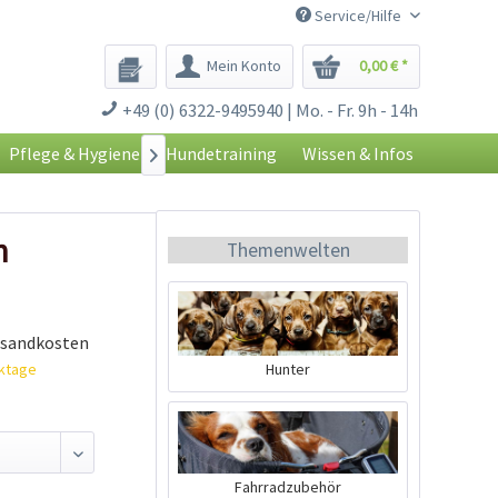
Service/Hilfe
Mein Konto
0,00 € *
+49 (0) 6322-9495940 | Mo. - Fr. 9h - 14h
Pflege & Hygiene
Hundetraining
Wissen & Infos

n
Themenwelten
rsandkosten
rktage
Hunter
Fahrradzubehör