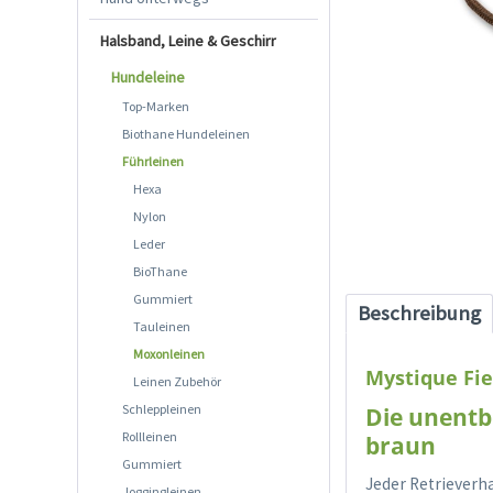
Halsband, Leine & Geschirr
Hundeleine
Top-Marken
Biothane Hundeleinen
Führleinen
Hexa
Nylon
Leder
BioThane
Gummiert
Beschreibung
Tauleinen
Moxonleinen
Mystique Fie
Leinen Zubehör
Schleppleinen
Die unentbe
Rollleinen
braun
Gummiert
Jeder Retrieverh
Joggingleinen