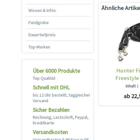
Ähnliche Artike
Wissen & Infos
Fundgrube
Dauertiefpreis
Top-Marken
Hunter F
Über 6000 Produkte
Freestyle
Top Qualität
Inhalt
1
Schnell mit DHL
bis 12 Uhr bestellt, taggleicher
ab 22,
Versand
Sicher Bezahlen
Rechnung, Lastschrift, Paypal,
Kreditkarte
Versandkosten
Versandkosten 5,90 Euro in DE