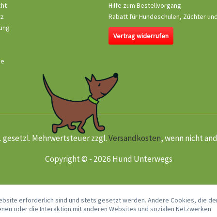
cht
Hilfe zum Bestellvorgang
tz
Rabatt für Hundeschulen, Züchter un
ung
Vertrag widerrufen
se
kl. gesetzl. Mehrwertsteuer zzgl.
Versandkosten
, wenn nicht an
Copyright © - 2026 Hund Unterwegs
ebsite erforderlich sind und stets gesetzt werden. Andere Cookies, die de
nen oder die Interaktion mit anderen Websites und sozialen Netzwerken