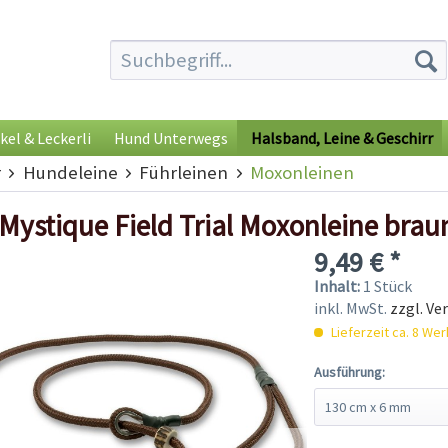
kel & Leckerli
Hund Unterwegs
Halsband, Leine & Geschirr
r
Hundeleine
Führleinen
Moxonleinen
Mystique Field Trial Moxonleine brau
9,49 € *
Inhalt:
1 Stück
inkl. MwSt.
zzgl. Ve
Lieferzeit ca. 8 We
Ausführung: