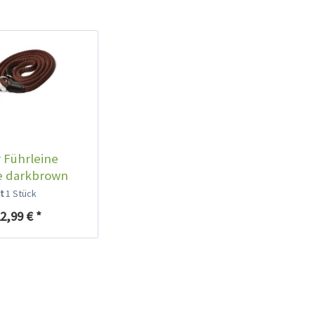
 Führleine
e darkbrown
lt
1 Stück
2,99 € *