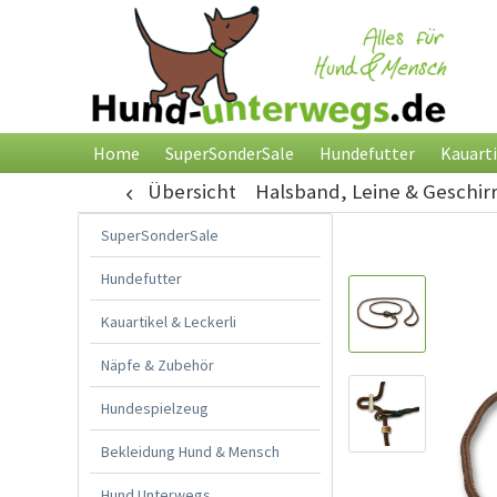
Home
SuperSonderSale
Hundefutter
Kauarti
Übersicht
Halsband, Leine & Geschir
SuperSonderSale
Hundefutter
Kauartikel & Leckerli
Näpfe & Zubehör
Hundespielzeug
Bekleidung Hund & Mensch
Hund Unterwegs