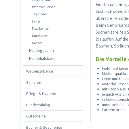
Field Trial Leine
Retriever Leinen
läßt sich sowohl
Jagdleinen
überstreifen oder
Leder
Beim Gehorsamstr
Flexi Leinen
Suchen streifen S
Kurzführer
loslaufen. Auf di
Koppel
Bäumen, Sträuch
Hundegeschirr
Die Vorteile 
Hundehalsband
Field Trial Lei
Welpenzubehör
Markenqualität
Leine und Halsun
Schlafen
Material: Reep
mit Stopp aus 
Pflege & Hygiene
je nach Ausfüh
in Sekundenschn
unentbehrlich f
Hundetraining
Farben: braun
Gutscheine
Bücher & Geschenke