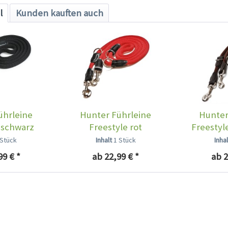
l
Kunden kauften auch
ührleine
Hunter Führleine
Hunter
 schwarz
Freestyle rot
Freestyl
 Stück
Inhalt
1 Stück
Inha
99 € *
ab 22,99 € *
ab 2