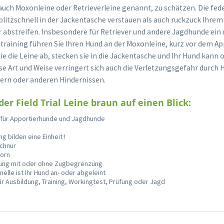
, auch Moxonleine oder Retrieverleine genannt, zu schätzen. Die fed
 blitzschnell in der Jackentasche verstauen als auch ruckzuck Ihre
 abstreifen. Insbesondere für Retriever und andere Jagdhunde ein d
aining führen Sie Ihren Hund an der Moxonleine, kurz vor dem Ap
ie die Leine ab, stecken sie in die Jackentasche und Ihr Hund kann
ese Art und Weise verringert sich auch die Verletzungsgefahr durc
ern oder anderen Hindernissen.
der Field Trial Leine braun auf einen Blick:
ne für Apportierhunde und Jagdhunde
g bilden eine Einheit !
schnur
Horn
rung mit oder ohne Zugbegrenzung
elle ist Ihr Hund an- oder abgeleint
ür Ausbildung, Training, Workingtest, Prüfung oder Jagd