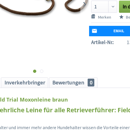
In 
Merken
Be
EMAIL
Artikel-Nr.:
1
Inverkehrbringer
Bewertungen
0
ld Trial Moxonleine braun
hrliche Leine für alle Retrieverführer: Field
alter und immer mehr andere Hundehalter wissen die Vorteile ein