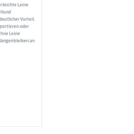
erleichte Leine
m Hund
eutlicher Vorteil.
portieren oder
 ohne Leine
h Hängenbleiben an