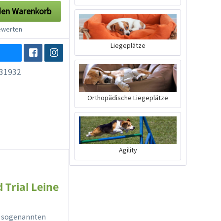
den
Warenkorb
werten
Liegeplätze
31932
Orthopädische Liegeplätze
Agility
 Trial Leine
er sogenannten