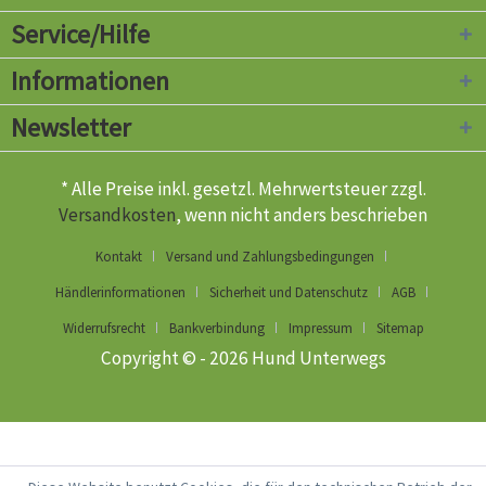
Service/Hilfe
Informationen
Newsletter
* Alle Preise inkl. gesetzl. Mehrwertsteuer zzgl.
Versandkosten
, wenn nicht anders beschrieben
Kontakt
Versand und Zahlungsbedingungen
Händlerinformationen
Sicherheit und Datenschutz
AGB
Widerrufsrecht
Bankverbindung
Impressum
Sitemap
Copyright © - 2026 Hund Unterwegs