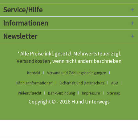
Service/Hilfe
Informationen
Newsletter
* Alle Preise inkl. gesetzl. Mehrwertsteuer zzgl.
Versandkosten
, wenn nicht anders beschrieben
Kontakt
Versand und Zahlungsbedingungen
Händlerinformationen
Sicherheit und Datenschutz
AGB
Widerrufsrecht
Bankverbindung
Impressum
Sitemap
Copyright © - 2026 Hund Unterwegs