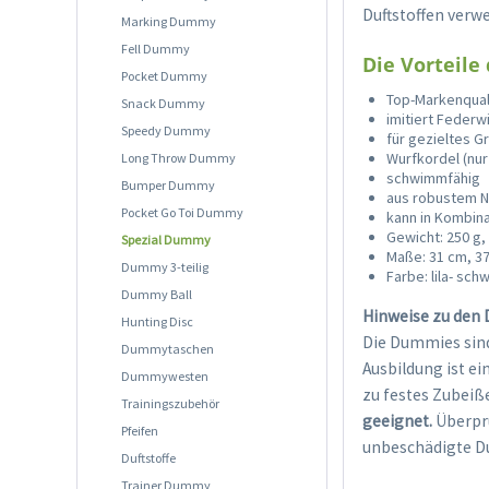
Duftstoffen verw
Marking Dummy
Fell Dummy
Die Vorteile
Pocket Dummy
Top-Markenqual
Snack Dummy
imitiert Federw
Speedy Dummy
für gezieltes Gr
Wurfkordel (nur
Long Throw Dummy
schwimmfähig
Bumper Dummy
aus robustem N
Pocket Go Toi Dummy
kann in Kombin
Gewicht: 250 g,
Spezial Dummy
Maße: 31 cm, 3
Dummy 3-teilig
Farbe: lila- sch
Dummy Ball
Hinweise zu den
Hunting Disc
Die Dummies sind
Dummytaschen
Ausbildung ist e
Dummywesten
zu festes Zubeiß
Trainingszubehör
geeignet.
Überprü
Pfeifen
unbeschädigte D
Duftstoffe
Trainer Dummy