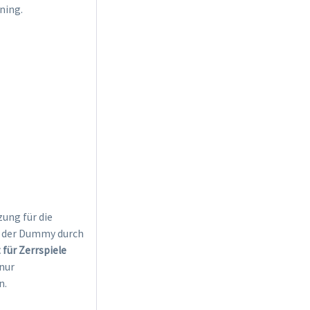
ning.
ung für die
w. der Dummy durch
 für Zerrspiele
nur
n.