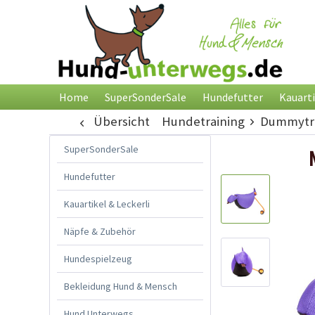
Home
SuperSonderSale
Hundefutter
Kauarti
Übersicht
Hundetraining
Dummytra
SuperSonderSale
Hundefutter
Kauartikel & Leckerli
Näpfe & Zubehör
Hundespielzeug
Bekleidung Hund & Mensch
Hund Unterwegs