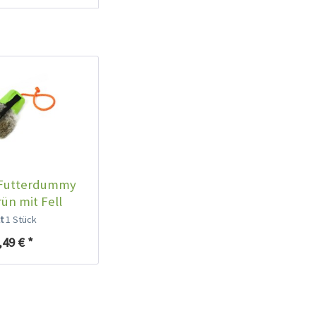
 Futterdummy
ün mit Fell
lt
1 Stück
,49 € *