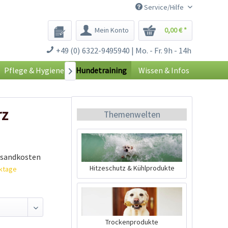
Service/Hilfe
Mein Konto
0,00 € *
+49 (0) 6322-9495940 | Mo. - Fr. 9h - 14h
Pflege & Hygiene
Hundetraining
Wissen & Infos

rz
Themenwelten
rsandkosten
Hitzeschutz & Kühlprodukte
rktage
Trockenprodukte