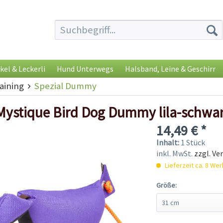
kel & Leckerli
Hund Unterwegs
Halsband, Leine & Geschirr
ining
Spezial Dummy
Mystique Bird Dog Dummy lila-schwa
14,49 € *
Inhalt:
1 Stück
inkl. MwSt.
zzgl. Ve
Lieferzeit ca. 8 We
Größe: