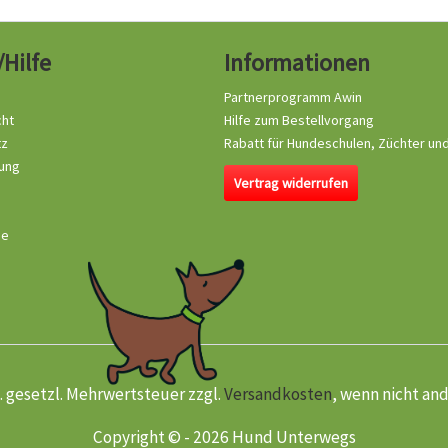
/Hilfe
Informationen
Partnerprogramm Awin
cht
Hilfe zum Bestellvorgang
tz
Rabatt für Hundeschulen, Züchter un
ung
Vertrag widerrufen
se
kl. gesetzl. Mehrwertsteuer zzgl.
Versandkosten
, wenn nicht an
Copyright © - 2026 Hund Unterwegs