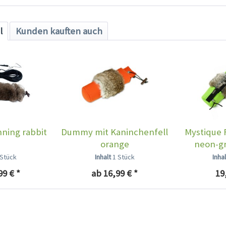
l
Kunden kauften auch
ning rabbit
Dummy mit Kaninchenfell
Mystique
orange
neon-gr
 Stück
Inhalt
1 Stück
Inha
99 € *
ab 16,99 € *
19