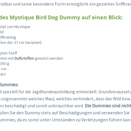
endbar und seine besondere Form ermöglicht ein gezieltes Grifftrai
 des Mystique Bird Dog Dummy auf einen Blick:
ität von Mystique
ild
ifftraining
 bei der 37 cm Variante!)
ylon-Stoff
ation mit
Duftstoffen
genutzt werden
 350 g
7 cm
warz
 Dummies:
 speziell für die Jagdhundeausbildung entwickelt. Grundvoraussetz
in sogenanntes weiches Maul, welches verhindert, dass das Wild bz
en beschädigt und somit unbrauchbar wird.
Die Dummies sind nicht
fen Sie den Dummy stets auf Beschädigungen und verwenden Sie 
ummies, da es sonst unter Umständen zu Verletzungen führen kan