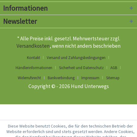
Informationen
Newsletter
* Alle Preise inkl. gesetzl. Mehrwertsteuer zzgl.
Versandkosten
, wenn nicht anders beschrieben
Kontakt
Versand und Zahlungsbedingungen
Händlerinformationen
Sicherheit und Datenschutz
AGB
Widerrufsrecht
Bankverbindung
Impressum
Sitemap
Copyright © - 2026 Hund Unterwegs
Diese Website benutzt Cookies, die für den technischen Betrieb der
Website erforderlich sind und stets gesetzt werden. Andere Cookies,