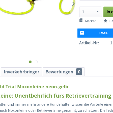
In 
Merken
Be
EMAIL
Artikel-Nr.:
1
Inverkehrbringer
Bewertungen
0
ld Trial Moxonleine neon-gelb
 Leine: Unentbehrlich fürs Retrievertraining
alter und immer mehr andere Hundehalter wissen die Vorteile ein
, auch Moxonleine oder Retrieverleine genannt, zu schätzen. Die fed