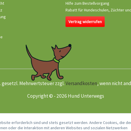
cht
Hilfe zum Bestellvorgang
tz
Rabatt für Hundeschulen, Züchter un
ung
Vertrag widerrufen
se
kl. gesetzl. Mehrwertsteuer zzgl.
Versandkosten
, wenn nicht an
Copyright © - 2026 Hund Unterwegs
ebsite erforderlich sind und stets gesetzt werden. Andere Cookies, die de
nen oder die Interaktion mit anderen Websites und sozialen Netzwerken