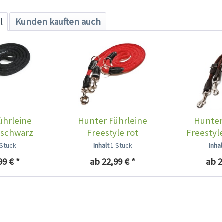
l
Kunden kauften auch
ührleine
Hunter Führleine
Hunter
 schwarz
Freestyle rot
Freestyl
 Stück
Inhalt
1 Stück
Inha
99 € *
ab 22,99 € *
ab 2