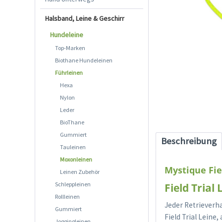
Halsband, Leine & Geschirr
Hundeleine
Top-Marken
Biothane Hundeleinen
Führleinen
Hexa
Nylon
Leder
BioThane
Gummiert
Beschreibung
Tauleinen
Moxonleinen
Mystique Fie
Leinen Zubehör
Schleppleinen
Field Trial
Rollleinen
Jeder Retrieverh
Gummiert
Field Trial Leine
Joggingleinen