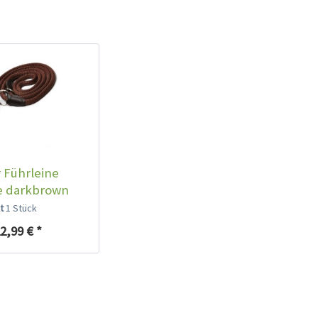
 Führleine
e darkbrown
lt
1 Stück
2,99 € *