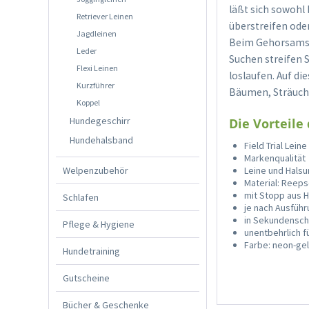
läßt sich sowohl
Retriever Leinen
überstreifen oder
Jagdleinen
Beim Gehorsamstr
Leder
Suchen streifen S
Flexi Leinen
loslaufen. Auf di
Kurzführer
Bäumen, Sträuch
Koppel
Hundegeschirr
Die Vorteile 
Hundehalsband
Field Trial Lei
Markenqualität
Welpenzubehör
Leine und Halsun
Material: Reep
mit Stopp aus 
Schlafen
je nach Ausfüh
in Sekundenschn
Pflege & Hygiene
unentbehrlich f
Farbe: neon-ge
Hundetraining
Gutscheine
Bücher & Geschenke