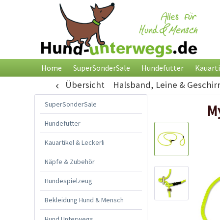
Home
SuperSonderSale
Hundefutter
Kauarti
Übersicht
Halsband, Leine & Geschir
SuperSonderSale
My
Hundefutter
Kauartikel & Leckerli
Näpfe & Zubehör
Hundespielzeug
Bekleidung Hund & Mensch
Hund Unterwegs