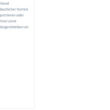
m Hund
eutlicher Vorteil.
portieren oder
 ohne Leine
h Hängenbleiben an