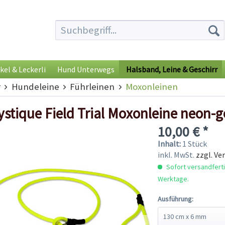
kel & Leckerli
Hund Unterwegs
Halsband, Leine & Geschirr
r
Hundeleine
Führleinen
Moxonleinen
stique Field Trial Moxonleine neon-g
10,00 € *
Inhalt:
1 Stück
inkl. MwSt.
zzgl. Ve
Sofort versandfertig
Werktage.
Ausführung: