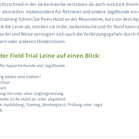
 blitzschnell in der Jackentasche verstauen als auch ruckzuck Ihre
 abstreifen. Insbesondere für Retriever und andere Jagdhunde ein d
aining führen Sie Ihren Hund an der Moxonleine, kurz vor dem Ap
ie die Leine ab, stecken sie in die Jackentasche und Ihr Hund kann
ese Art und Weise verringert sich auch die Verletzungsgefahr durc
ern oder anderen Hindernissen.
der Field Trial Leine auf einen Blick:
ne für Apportierhunde und Jagdhunde
g bilden eine Einheit !
schnur
Horn
rung mit oder ohne Zugbegrenzung
elle ist Ihr Hund an- oder abgeleint
ür Ausbildung, Training, Workingtest, Prüfung oder Jagd
lb