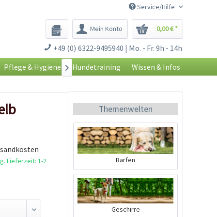
Service/Hilfe
Mein Konto
0,00 € *
+49 (0) 6322-9495940 | Mo. - Fr. 9h - 14h
Pflege & Hygiene
Hundetraining
Wissen & Infos

elb
Themenwelten
rsandkosten
Barfen
. Lieferzeit: 1-2
Geschirre