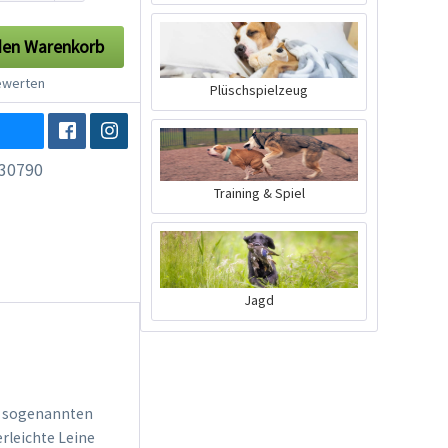
den
Warenkorb
werten
Plüschspielzeug
30790
Training & Spiel
Jagd
er sogenannten
erleichte Leine