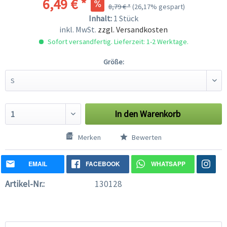
6,49 € *
8,79 € *
(26,17% gespart)
Inhalt:
1 Stück
inkl. MwSt.
zzgl. Versandkosten
Sofort versandfertig. Lieferzeit: 1-2 Werktage.
Größe:
In den
Warenkorb
Merken
Bewerten
EMAIL
FACEBOOK
WHATSAPP
Artikel-Nr.:
130128