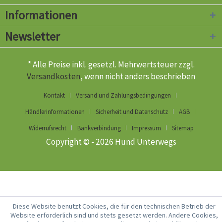
Informationen
Newsletter
* Alle Preise inkl. gesetzl. Mehrwertsteuer zzgl.
Versandkosten
, wenn nicht anders beschrieben
Kontakt
Versand und Zahlungsbedingungen
Händlerinformationen
Sicherheit und Datenschutz
AGB
Widerrufsrecht
Bankverbindung
Impressum
Sitemap
Copyright © - 2026 Hund Unterwegs
Diese Website benutzt Cookies, die für den technischen Betrieb der
Website erforderlich sind und stets gesetzt werden. Andere Cookies,