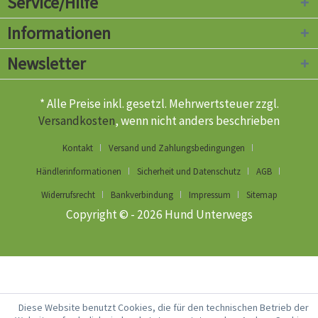
Service/Hilfe
Informationen
Newsletter
* Alle Preise inkl. gesetzl. Mehrwertsteuer zzgl.
Versandkosten
, wenn nicht anders beschrieben
Kontakt
Versand und Zahlungsbedingungen
Händlerinformationen
Sicherheit und Datenschutz
AGB
Widerrufsrecht
Bankverbindung
Impressum
Sitemap
Copyright © - 2026 Hund Unterwegs
Diese Website benutzt Cookies, die für den technischen Betrieb der