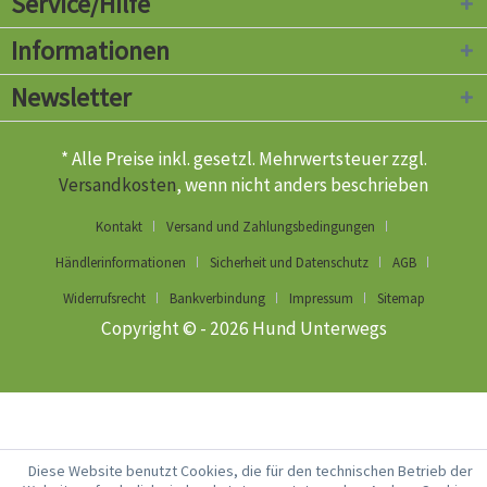
Service/Hilfe
Informationen
Newsletter
* Alle Preise inkl. gesetzl. Mehrwertsteuer zzgl.
Versandkosten
, wenn nicht anders beschrieben
Kontakt
Versand und Zahlungsbedingungen
Händlerinformationen
Sicherheit und Datenschutz
AGB
Widerrufsrecht
Bankverbindung
Impressum
Sitemap
Copyright © - 2026 Hund Unterwegs
Diese Website benutzt Cookies, die für den technischen Betrieb der