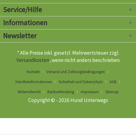
Service/Hilfe
Informationen
Newsletter
* Alle Preise inkl. gesetzl. Mehrwertsteuer zzgl.
Versandkosten
, wenn nicht anders beschrieben
Kontakt
Versand und Zahlungsbedingungen
Händlerinformationen
Sicherheit und Datenschutz
AGB
Widerrufsrecht
Bankverbindung
Impressum
Sitemap
Copyright © - 2026 Hund Unterwegs