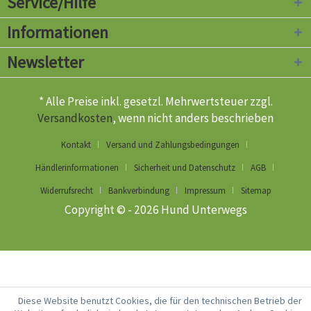
Service/Hilfe
Informationen
Newsletter
* Alle Preise inkl. gesetzl. Mehrwertsteuer zzgl.
Versandkosten
, wenn nicht anders beschrieben
Kontakt
Versand und Zahlungsbedingungen
Händlerinformationen
Sicherheit und Datenschutz
AGB
Widerrufsrecht
Bankverbindung
Impressum
Sitemap
Copyright © - 2026 Hund Unterwegs
Diese Website benutzt Cookies, die für den technischen Betrieb der